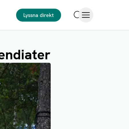
Lyssna direkt
Sök
Öppna meny
pendiater