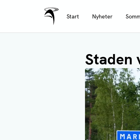
Ålands Radio & TV
Hoppa
Start
Nyheter
Somm
till
huvudinnehåll
Staden v