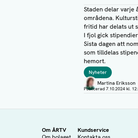
Staden delar varje 
områdena. Kultursti
fritid har delats ut
I fjol gick stipendi
Sista dagen att nom
som tilldelas stip
hemort.
Taggar
Nyheter
Författare
Martina Eriksson
Visa profil
Publicerad
7.10.2024 kl. 12
Om ÅRTV
Kundservice
Om bolaget
Kontakta oss