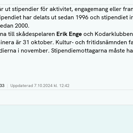
år ut stipendier för aktivitet, engagemang eller fr
pendiet har delats ut sedan 1996 och stipendiet i
 sedan 2000.
erna till skådespelaren
Erik Enge
och Kodarklubben
inera är 31 oktober. Kultur- och fritidsnämnden f
endierna i november. Stipendiemottagarna måste 
:33
|
Uppdaterad
7.10.2024 kl. 12:42