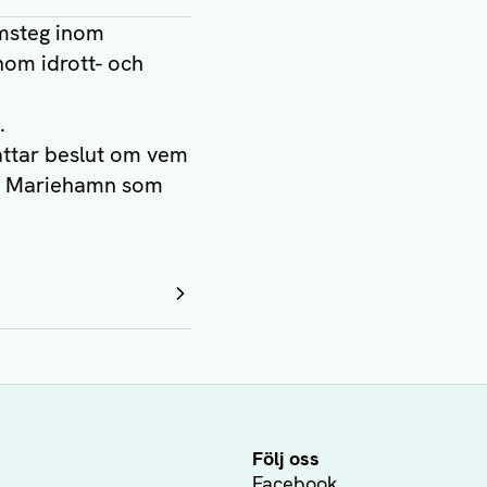
amsteg inom
nom idrott- och
.
attar beslut om vem
ha Mariehamn som
Följ oss
Facebook