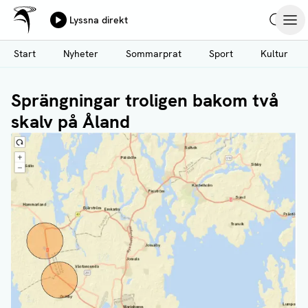
Ålands Radio & TV
Lyssna direkt
Hoppa
Sök
Öpp
till
Start
Nyheter
Sommarprat
Sport
Kultur
huvudinnehåll
Sprängningar troligen bakom två
skalv på Åland