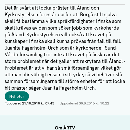
Det är svårt att locka präster till Åland och
Kyrkostyrelsen föreslår därför att Borgå stift själva
skall få bestämma vilka språkfärdigheter i finska som
skall krävas av den som söker jobb som kyrkoherde
på Åland. Kyrkostyrelsen vill också att kravet på
kunskaper i finska skall kunna prövas från fall till fall.
Juanita Fagerholm- Urch som är kyrkoherde i Sund-
Vårdö församling tror inte att kravet på finska är det
stora problemet när det gäller att rekrytera till Åland. -
Problemet är att vi har så små församlingar vilket gör
att man blir väldigt ensam i sitt yrke, så vi behöver slå
samman församlingarna till större enheter för att locka
hit präster säger Juanita Fagerholm-Urch.
Taggar
Nyheter
Publicerad
21.10.2010 kl. 07:43
|
Uppdaterad
30.8.2016 kl. 10:22
Författare
Om ÅRTV