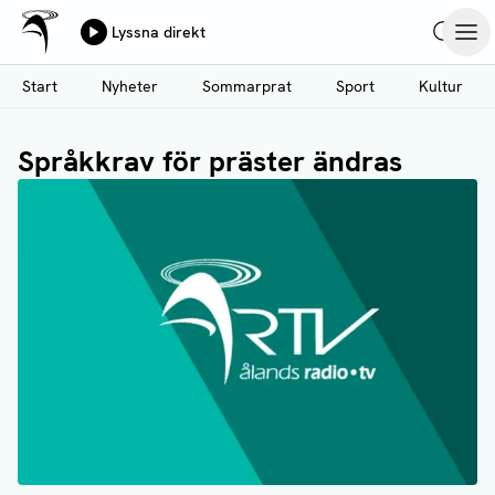
Ålands Radio & TV
Lyssna direkt
Hoppa
Sök
Öpp
till
Start
Nyheter
Sommarprat
Sport
Kultur
huvudinnehåll
Språkkrav för präster ändras