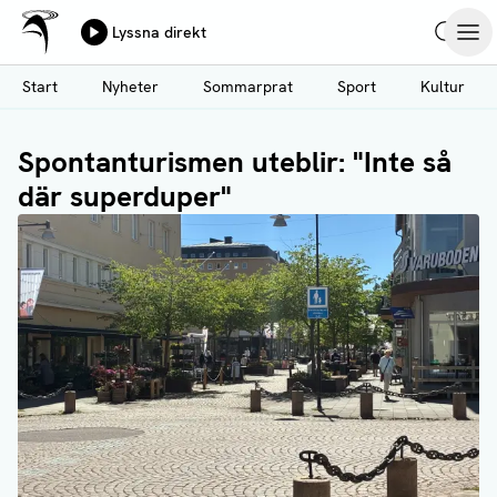
Ålands Radio & TV
Lyssna direkt
Hoppa
Sök
Öpp
till
Start
Nyheter
Sommarprat
Sport
Kultur
huvudinnehåll
Spontanturismen uteblir: "Inte så
där superduper"