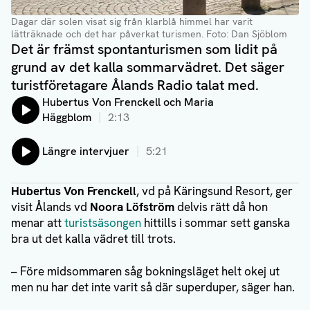
Dagar där solen visat sig från klarblå himmel har varit
lätträknade och det har påverkat turismen.
Foto: Dan Sjöblom
Det är främst spontanturismen som lidit på
grund av det kalla sommarvädret. Det säger
turistföretagare Ålands Radio talat med.
Lyssna på:
Hubertus Von Frenckell och Maria
Häggblom
2:13
Lyssna på:
Längre intervjuer
5:21
Hubertus Von Frenckell
, vd på Käringsund Resort, ger
visit Ålands vd
Noora Löfström
delvis rätt då hon
menar att
turistsäsongen
hittills i sommar sett ganska
bra ut det kalla vädret till trots.
– Före midsommaren såg bokningsläget helt okej ut
men nu har det inte varit så där superduper, säger han.