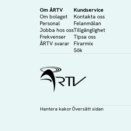
Om ÅRTV
Kundservice
Om bolaget
Kontakta oss
Personal
Felanmälan
Jobba hos oss
Tillgänglighet
Frekvenser
Tipsa oss
ÅRTV svarar
Firarmix
Sök
Ålands Radio & TV
Hantera kakor
Översätt sidan