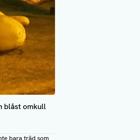
 blåst omkull
nte bara träd som