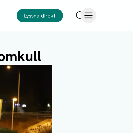
Lyssna direkt
Sök
Öppna meny
 omkull