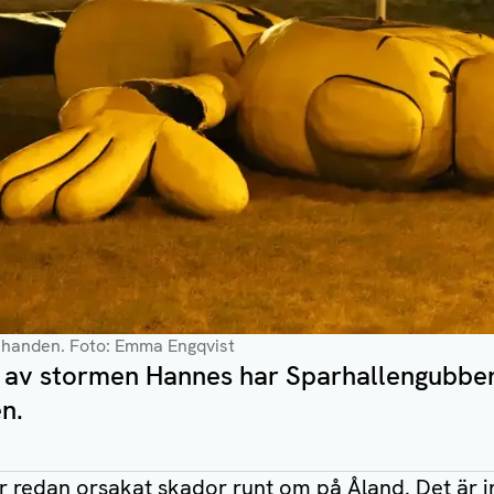
t handen
. Foto: Emma Engqvist
t av stormen Hannes har Sparhallengubben
n.
 redan orsakat skador runt om på Åland. Det är i