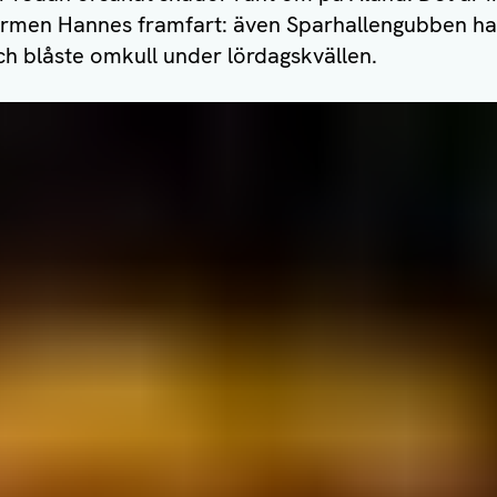
tormen Hannes framfart: även Sparhallengubben har f
ch blåste omkull under lördagskvällen.