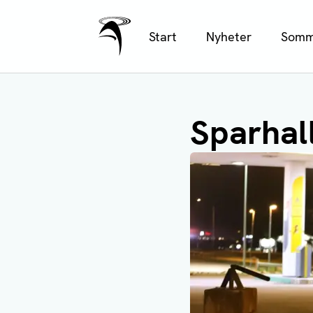
Ålands Radio & TV
Hoppa
Start
Nyheter
Somm
till
huvudinnehåll
Sparhal