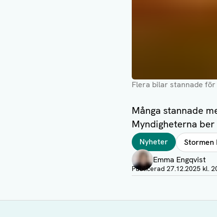
Flera bilar stannade för
Många stannade med
Myndigheterna ber f
Taggar
Nyheter
Stormen
Författare
Emma Engqvist
Visa profil
Publicerad
27.12.2025 kl. 2