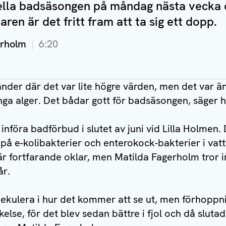
ciella badsäsongen på måndag nästa vecka
ren är det fritt fram att ta sig ett dopp.
erholm
6:20
änder där det var lite högre värden, men det var ä
ga alger. Det bådar gott för badsäsongen, säger 
 införa badförbud i slutet av juni vid Lilla Holmen.
på e-kolibakterier och enterokock-bakterier i vattne
r fortfarande oklar, men Matilda Fagerholm tror in
år.
spekulera i hur det kommer att se ut, men förhopp
else, för det blev sedan bättre i fjol och då sluta