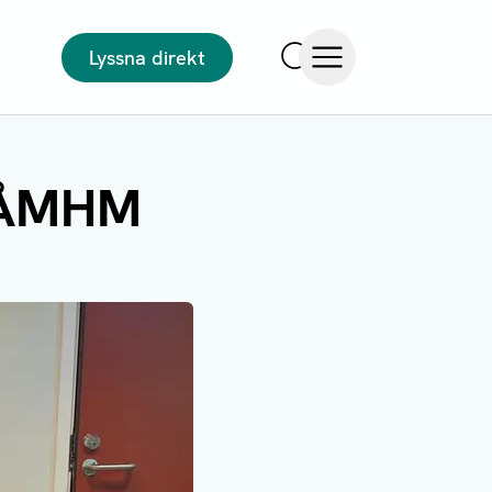
Lyssna direkt
Sök
Öppna meny
– ÅMHM