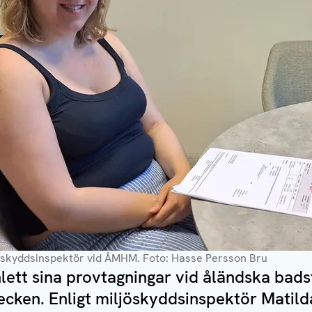
jöskyddsinspektör vid ÅMHM
. Foto: Hasse Persson Bru
ett sina provtagningar vid åländska bads
cken. Enligt miljöskyddsinspektör Matil