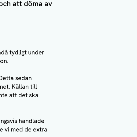
 och att döma av
ndå tydligt under
hon.
 Detta sedan
t. Källan till
te att det ska
ningsvis handlade
de vi med de extra