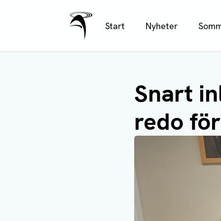
Ålands Radio & TV
Hoppa
Start
Nyheter
Somm
till
huvudinnehåll
Snart i
redo fö