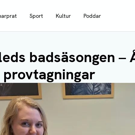
arprat
Sport
Kultur
Poddar
nleds badsäsongen 
r provtagningar