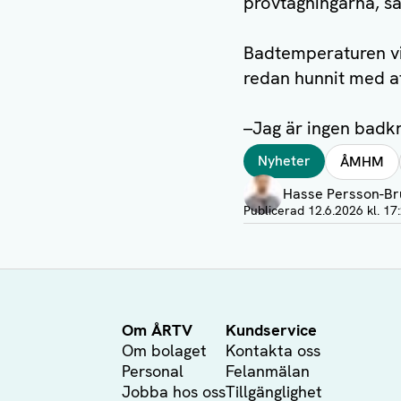
provtagningarna, s
Badtemperaturen vid
redan hunnit med att
–Jag är ingen badkr
Taggar
Nyheter
ÅMHM
Författare
Hasse Persson-Br
Visa profil
Publicerad
12.6.2026 kl. 17
Om ÅRTV
Kundservice
Om bolaget
Kontakta oss
Personal
Felanmälan
Jobba hos oss
Tillgänglighet