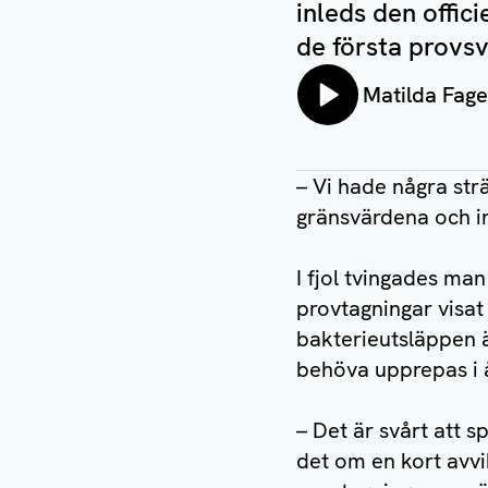
inleds den offi
de första provsva
Lyssna på:
Matilda Fag
– Vi hade några str
gränsvärdena och in
I fjol tvingades man
provtagningar visat 
bakterieutsläppen ä
behöva upprepas i 
– Det är svårt att 
det om en kort avvik