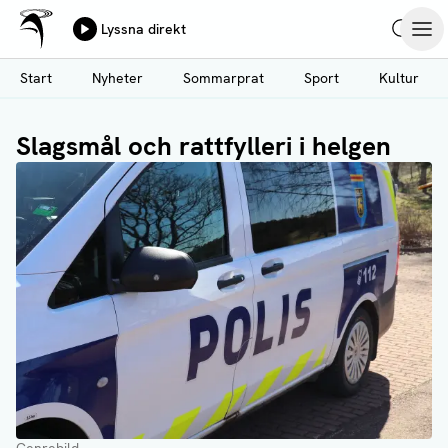
Ålands Radio & TV
Lyssna direkt
Hoppa
Sök
Öpp
till
Start
Nyheter
Sommarprat
Sport
Kultur
huvudinnehåll
Slagsmål och rattfylleri i helgen