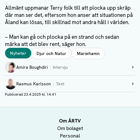
Allmänt uppmanar Terry folk till att plocka upp skräp
där man ser det, eftersom hon anser att situationen på
Åland kan lösas, till skillnad mot andra håll i världen.
– Man kan gå och plocka på en strand och sedan
märka att det blev rent, säger hon.
Taggar
Nyheter
Djur och Natur
Mariehamn
Författare
Amira Boughdiri
Intervju
Visa profil
Rasmus Karlsson
Text
Visa profil
Publicerad
23.4.2025 kl. 14:41
Om ÅRTV
Om bolaget
Personal