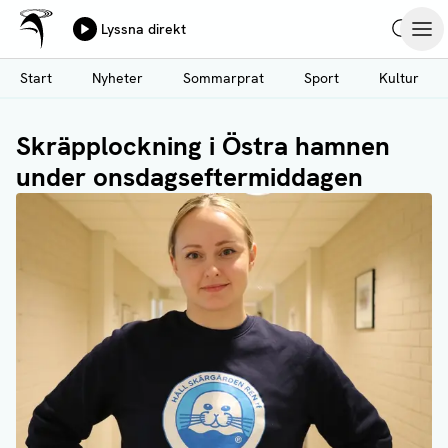
Ålands Radio & TV
Lyssna direkt
Hoppa
Sök
Öpp
till
Start
Nyheter
Sommarprat
Sport
Kultur
huvudinnehåll
Skräpplockning i Östra hamnen
under onsdagseftermiddagen