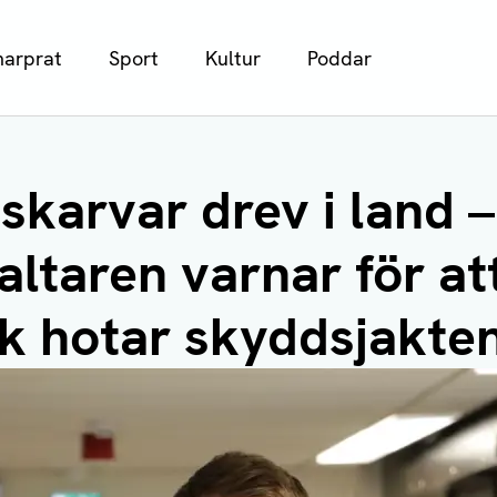
arprat
Sport
Kultur
Poddar
skarvar drev i land –
altaren varnar för at
k hotar skyddsjakte