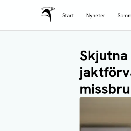
Ålands Radio & TV
Hoppa
Start
Nyheter
Somm
till
huvudinnehåll
Skjutna 
jaktförv
missbru