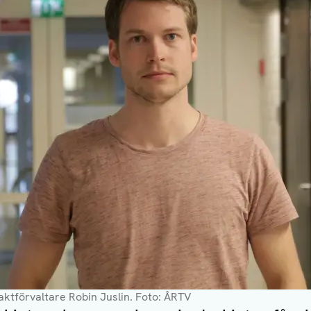
ktförvaltare Robin Juslin. Foto: ÅRTV