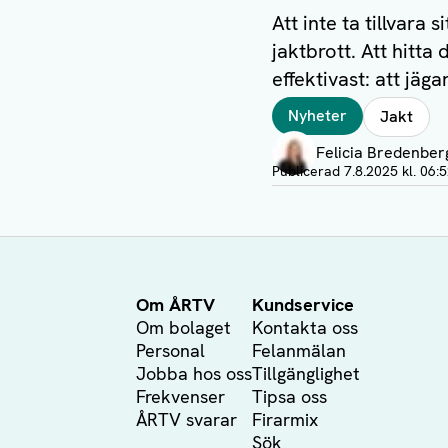
Att inte ta tillvara 
jaktbrott. Att hitta
effektivast: att jä
Taggar
Nyheter
Jakt
Författare
Felicia Bredenber
Visa profil
Publicerad
7.8.2025 kl. 06:
Om ÅRTV
Kundservice
Om bolaget
Kontakta oss
Personal
Felanmälan
Jobba hos oss
Tillgänglighet
Frekvenser
Tipsa oss
ÅRTV svarar
Firarmix
Sök