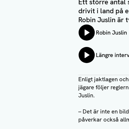
Ett större antal
drivit i land på
Robin Juslin är ty
Lyssna på:
Robin Juslin
Lyssna på:
Längre inter
Enligt jaktlagen och
jägare följer regle
Juslin.
– Det är inte en bil
påverkar också allm