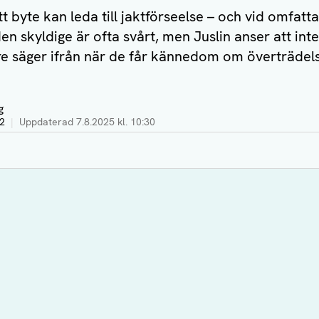
sitt byte kan leda till jaktförseelse – och vid omfattan
 den skyldige är ofta svårt, men Juslin anser att inte
gare säger ifrån när de får kännedom om överträdel
g
52
|
Uppdaterad
7.8.2025 kl. 10:30