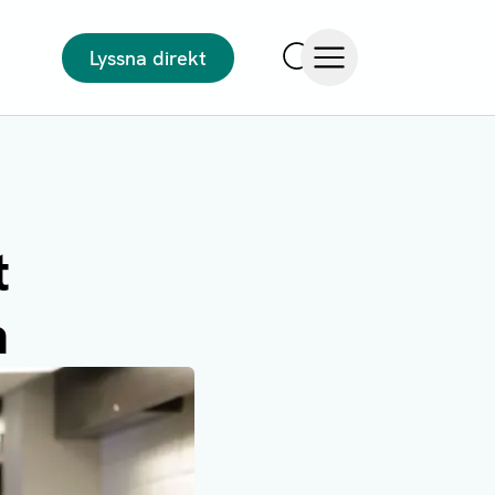
Lyssna direkt
Sök
Öppna meny
t
n