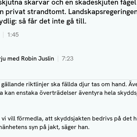
 skjutna skarvar och en skadeskjuten fågel
 en privat strandtomt. Landskapsregeringen
dlig: så får det inte gå till.
1:45
vju med Robin Juslin
7:23
 gällande riktlinjer ska fällda djur tas om hand. Ä
rna kan enstaka överträdelser äventyra hela skydd
d vi vill förmedla, att skyddsjakten bedrivs på det h
änhetens syn på jakt, säger han.