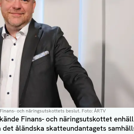
 Finans- och näringsutskottets beslut
. Foto: ÅRTV
dkände Finans- och näringsutskottet enhäl
a det åländska skatteundantagets samhäl