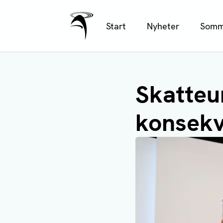
Ålands Radio & TV
Hoppa
Start
Nyheter
Somm
till
huvudinnehåll
Skatteu
konsekv