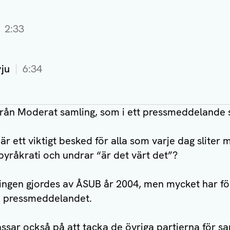
2:33
vju
6:34
rån Moderat samling, som i ett pressmeddelande s
r är ett viktigt besked för alla som varje dag sliter
yråkrati och undrar “är det värt det”?
ingen gjordes av ÅSUB år 2004, men mycket har fö
 i pressmeddelandet.
sar också på att tacka de övriga partierna för sa