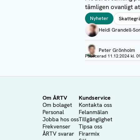
tämligen ovanligt a
Taggar
Nyheter
Skattegr
Författare
Heidi Grandell-So
Visa profil
Peter Grönholm
Visa profil
Publicerad
11.12.2024 kl. 0
Om ÅRTV
Kundservice
Om bolaget
Kontakta oss
Personal
Felanmälan
Jobba hos oss
Tillgänglighet
Frekvenser
Tipsa oss
ÅRTV svarar
Firarmix