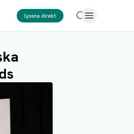
Lyssna direkt
Sök
Öppna meny
ska
ds