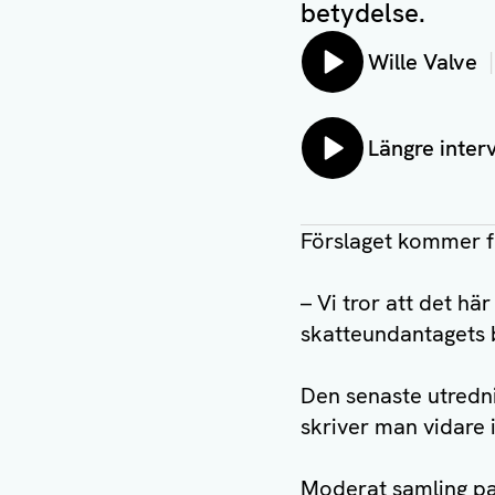
betydelse.
Lyssna på:
Wille Valve
Lyssna på:
Längre inter
Förslaget kommer f
– Vi tror att det hä
skatteundantagets b
Den senaste utredn
skriver man vidare
Moderat samling pas