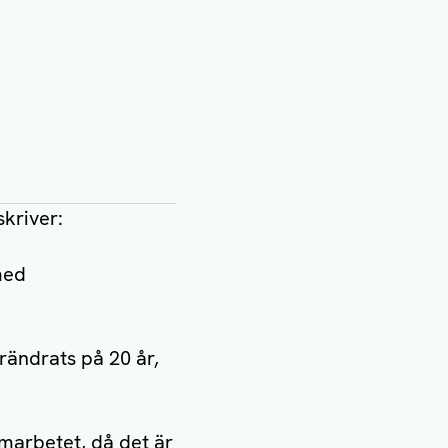
kriver:
 med
rändrats på 20 år,
marbetet, då det är