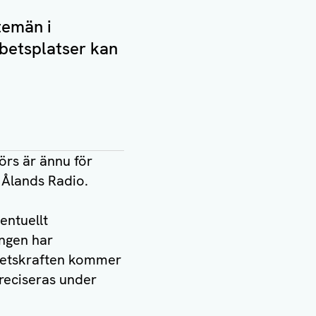
temän i
rbetsplatser kan
örs är ännu för
ll Ålands Radio.
entuellt
ingen har
betskraften kommer
reciseras under