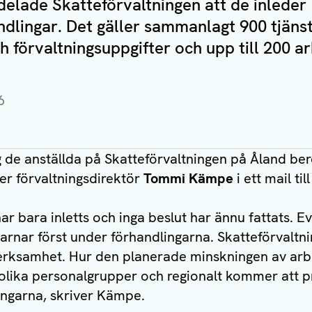
delade Skatteförvaltningen att de inleder
dlingar. Det gäller sammanlagt 900 tjäns
h förvaltningsuppgifter och upp till 200 a
6
ng de anställda på Skatteförvaltningen på Åland ber
iver förvaltningsdirektör
Tommi Kämpe
i ett mail ti
r bara inletts och inga beslut har ännu fattats. Ev
rnar först under förhandlingarna. Skatteförvaltn
erksamhet. Hur den planerade minskningen av ar
 olika personalgrupper och regionalt kommer att p
ngarna, skriver Kämpe.