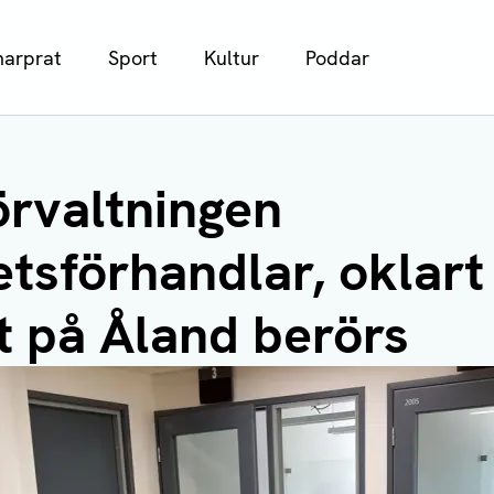
arprat
Sport
Kultur
Poddar
örvaltningen
tsförhandlar, oklar
t på Åland berörs