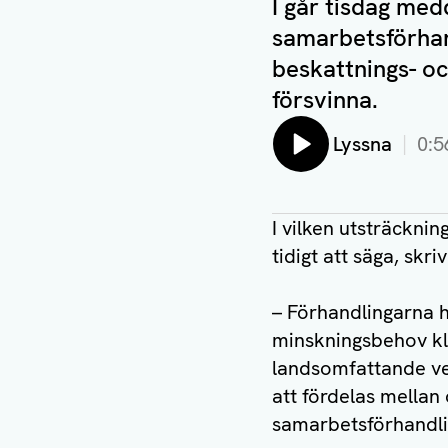
I går tisdag med
samarbetsförhan
beskattnings- oc
försvinna.
Lyssna
0:5
I vilken utsträckni
tidigt att säga, skr
– Förhandlingarna ha
minskningsbehov kla
landsomfattande v
att fördelas mellan
samarbetsförhandli