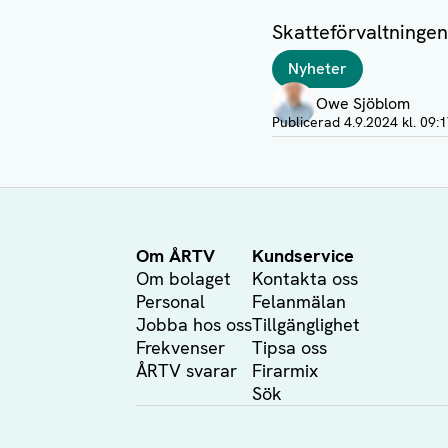
Skatteförvaltningen
Taggar
Nyheter
Författare
Owe Sjöblom
Visa profil
Publicerad
4.9.2024 kl. 09:
Om ÅRTV
Kundservice
Om bolaget
Kontakta oss
Personal
Felanmälan
Jobba hos oss
Tillgänglighet
Frekvenser
Tipsa oss
ÅRTV svarar
Firarmix
Sök