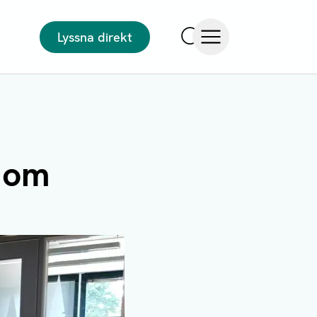
Lyssna direkt
Sök
Öppna meny
t om