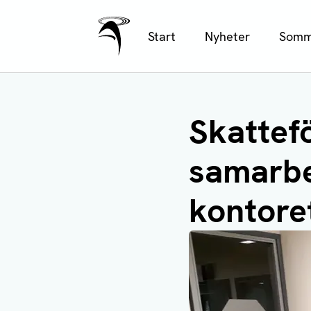
Ålands Radio & TV
Hoppa
Start
Nyheter
Somm
till
huvudinnehåll
Skattef
samarbe
kontore