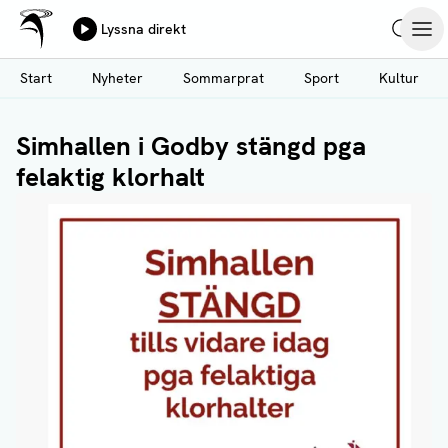
Ålands Radio & TV
Lyssna direkt
Hoppa
Sök
Öpp
till
Start
Nyheter
Sommarprat
Sport
Kultur
huvudinnehåll
Simhallen i Godby stängd pga
felaktig klorhalt