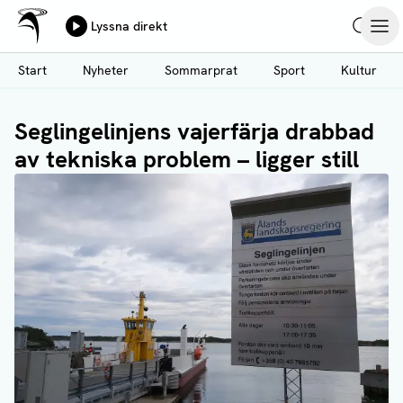
Ålands Radio & TV
Lyssna direkt
Hoppa
Sök
Öpp
till
Start
Nyheter
Sommarprat
Sport
Kultur
huvudinnehåll
Seglingelinjens vajerfärja drabbad
av tekniska problem – ligger still