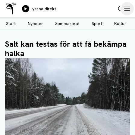
Ålands Radio & TV
Lyssna direkt
Hoppa
Sök
Öpp
till
Start
Nyheter
Sommarprat
Sport
Kultur
huvudinnehåll
Salt kan testas för att få bekämpa
halka