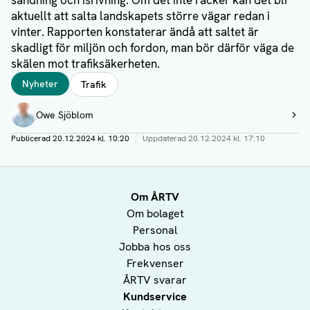
sandning och isrivning. Om det inte räcker kan det bli
aktuellt att salta landskapets större vägar redan i
vinter. Rapporten konstaterar ändå att saltet är
skadligt för miljön och fordon, man bör därför väga de
skälen mot trafiksäkerheten.
Taggar
Nyheter
Trafik
Författare
Owe Sjöblom
Visa profil
Publicerad
20.12.2024 kl. 10:20
|
Uppdaterad
20.12.2024 kl. 17:10
Om ÅRTV
Om bolaget
Personal
Jobba hos oss
Frekvenser
ÅRTV svarar
Kundservice