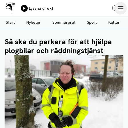
Ålands Radio & TV
Lyssna direkt
Hoppa
Sök
Öpp
till
Start
Nyheter
Sommarprat
Sport
Kultur
huvudinnehåll
Så ska du parkera för att hjälpa
plogbilar och räddningstjänst