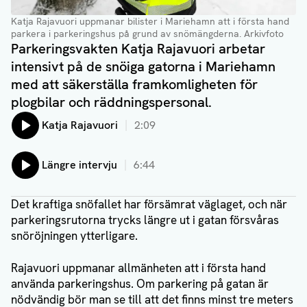
Katja Rajavuori uppmanar bilister i Mariehamn att i första hand
parkera i parkeringshus på grund av snömängderna. Arkivfoto
Parkeringsvakten Katja Rajavuori arbetar
intensivt på de snöiga gatorna i Mariehamn
med att säkerställa framkomligheten för
plogbilar och räddningspersonal.
Lyssna på:
Katja Rajavuori
2:09
Lyssna på:
Längre intervju
6:44
Det kraftiga snöfallet har försämrat väglaget, och när
parkeringsrutorna trycks längre ut i gatan försvåras
snöröjningen ytterligare.
Rajavuori uppmanar allmänheten att i första hand
använda parkeringshus. Om parkering på gatan är
nödvändig bör man se till att det finns minst tre meters