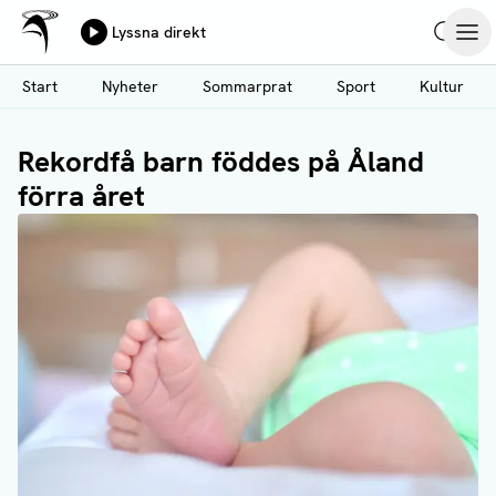
Ålands Radio & TV
Lyssna direkt
Hoppa
Sök
Öpp
till
Start
Nyheter
Sommarprat
Sport
Kultur
huvudinnehåll
Rekordfå barn föddes på Åland
förra året