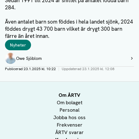
Sedan 1991 till 2024 är snittet på antalet födda barn
284.
Även antalet barn som föddes i hela landet sjönk, 2024
föddes drygt 43 700 barn vilket är drygt 300 barn
färre än året innan.
Taggar
Nyheter
Författare
Owe Sjöblom
Visa profil
Publicerad
23.1.2025 kl. 10:22
|
Uppdaterad
23.1.2025 kl. 12:08
Om ÅRTV
Om bolaget
Personal
Jobba hos oss
Frekvenser
ÅRTV svarar