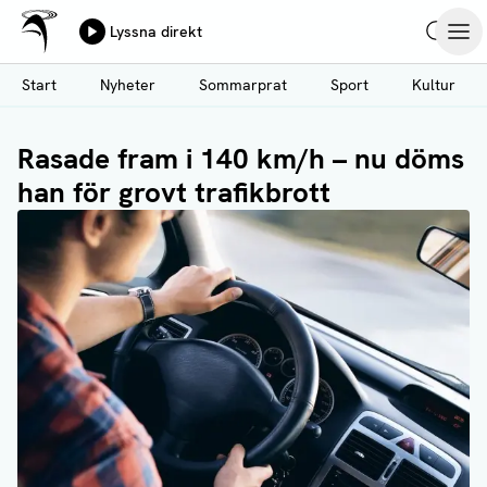
Ålands Radio & TV
Lyssna direkt
Hoppa
Sök
Öpp
till
Start
Nyheter
Sommarprat
Sport
Kultur
huvudinnehåll
Rasade fram i 140 km/h – nu döms
han för grovt trafikbrott