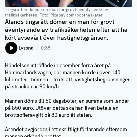
Tingsrätten dömde en man för grovt äventyrande av
trafiksäkerheten.
Foto: Pixabay.com/bobtheskater
Ålands tingsrätt dömer en man för grovt
äventyrande av trafiksäkerheten efter att ha
kört avsevärt över hastighetsgränsen.
Lyssna på:
Lyssna
0:38
Händelsen inträffade i december förra året på
Hammarlandsvägen, där mannen körde i över 140
kilometer i timmen – trots att hastighetsbegränsningen
på sträckan är 90 km/h.
Mannen döms till 50 dagsböter, en summa som landar
på 850 euro. Utöver detta ska han även betala en
brottsofferavgift på 80 euro åt staten.
Ärendet avgjordes i ett skriftligt förfarande eftersom
mannen erkände brottet.