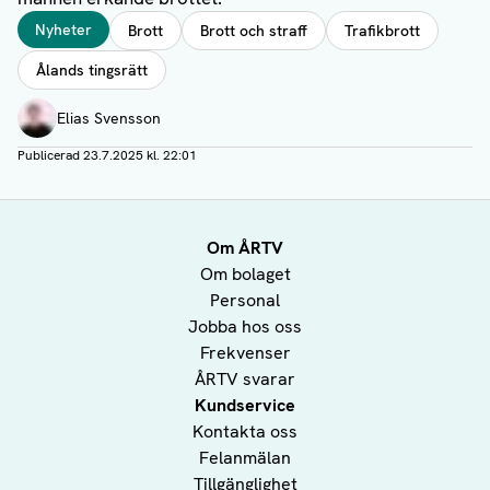
Taggar
Nyheter
Brott
Brott och straff
Trafikbrott
Ålands tingsrätt
Författare
Elias Svensson
Publicerad
23.7.2025 kl. 22:01
Om ÅRTV
Om bolaget
Personal
Jobba hos oss
Frekvenser
ÅRTV svarar
Kundservice
Kontakta oss
Felanmälan
Tillgänglighet