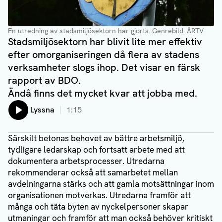
En utredning av stadsmiljösektorn har gjorts. Genrebild: ÅRTV
Stadsmiljösektorn har blivit lite mer effektiv
efter omorganiseringen då flera av stadens
verksamheter slogs ihop. Det visar en färsk
rapport av BDO.
Ändå finns det mycket kvar att jobba med.
Lyssna
1:15
Särskilt betonas behovet av bättre arbetsmiljö,
tydligare ledarskap och fortsatt arbete med att
dokumentera arbetsprocesser. Utredarna
rekommenderar också att samarbetet mellan
avdelningarna stärks och att gamla motsättningar inom
organisationen motverkas. Utredarna framför att
många och täta byten av nyckelpersoner skapar
utmaningar och framför att man också behöver kritiskt