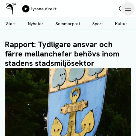
Ålands Radio & TV
Lyssna direkt
Hoppa
Sök
Öpp
till
Start
Nyheter
Sommarprat
Sport
Kultur
huvudinnehåll
Rapport: Tydligare ansvar och
färre mellanchefer behövs inom
stadens stadsmiljösektor