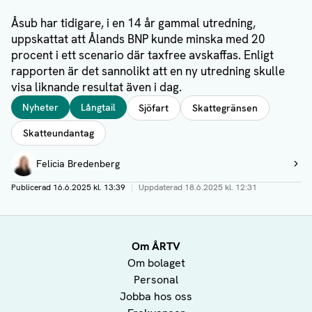
Åsub har tidigare, i en 14 år gammal utredning,
uppskattat att Ålands BNP kunde minska med 20
procent i ett scenario där taxfree avskaffas. Enligt
rapporten är det sannolikt att en ny utredning skulle
visa liknande resultat även i dag.
Taggar
Nyheter
Långtail
Sjöfart
Skattegränsen
Skatteundantag
Författare
Felicia Bredenberg
Visa profil
Publicerad
16.6.2025 kl. 13:39
|
Uppdaterad
18.6.2025 kl. 12:31
Om ÅRTV
Om bolaget
Personal
Jobba hos oss