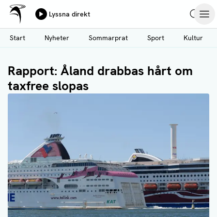
Ålands Radio & TV
Lyssna direkt
Hoppa
Sök
Öpp
till
Start
Nyheter
Sommarprat
Sport
Kultur
huvudinnehåll
Rapport: Åland drabbas hårt om
taxfree slopas