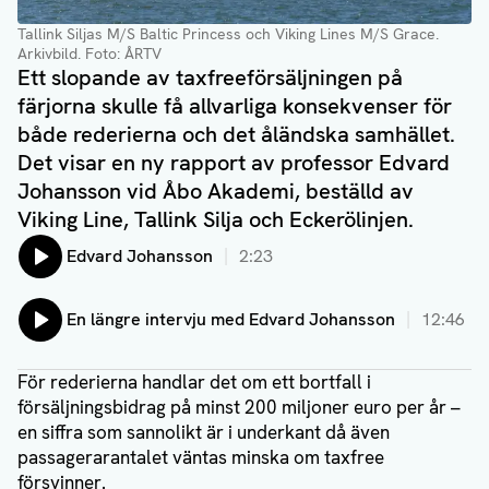
Tallink Siljas M/S Baltic Princess och Viking Lines M/S Grace.
Arkivbild
. Foto: ÅRTV
Ett slopande av taxfreeförsäljningen på
färjorna skulle få allvarliga konsekvenser för
både rederierna och det åländska samhället.
Det visar en ny rapport av professor Edvard
Johansson vid Åbo Akademi, beställd av
Viking Line, Tallink Silja och Eckerölinjen.
Lyssna på:
Edvard Johansson
2:23
Lyssna på:
En längre intervju med Edvard Johansson
12:46
För rederierna handlar det om ett bortfall i
försäljningsbidrag på minst 200 miljoner euro per år –
en siffra som sannolikt är i underkant då även
passagerarantalet väntas minska om taxfree
försvinner.