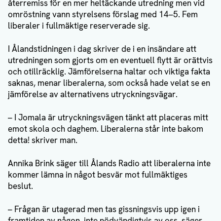
återremiss för en mer heltäckande utredning men vid
omröstning vann styrelsens förslag med 14–5. Fem
liberaler i fullmäktige reserverade sig.
I Ålandstidningen i dag skriver de i en insändare att
utredningen som gjorts om en eventuell flytt är orättvis
och otillräcklig. Jämförelserna haltar och viktiga fakta
saknas, menar liberalerna, som också hade velat se en
jämförelse av alternativens utryckningsvägar.
– I Jomala är utryckningsvägen tänkt att placeras mitt
emot skola och daghem. Liberalerna står inte bakom
detta! skriver man.
Annika Brink säger till Ålands Radio att liberalerna inte
kommer lämna in något besvär mot fullmäktiges
beslut.
– Frågan är utagerad men tas gissningsvis upp igen i
framtiden av någon, inte nödvändigtvis av oss, säger