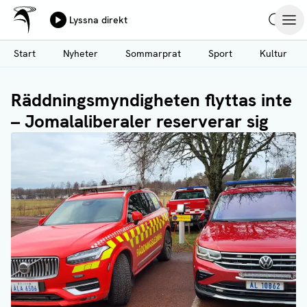
Ålands Radio & TV
Lyssna direkt
Hoppa
Sök
Öpp
till
Start
Nyheter
Sommarprat
Sport
Kultur
huvudinnehåll
Räddningsmyndigheten flyttas inte
– Jomalaliberaler reserverar sig