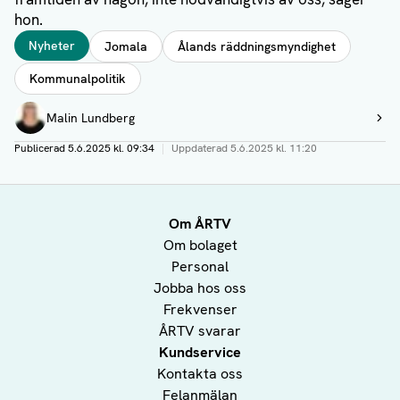
hon.
Taggar
Nyheter
Jomala
Ålands räddningsmyndighet
Kommunalpolitik
Författare
Malin Lundberg
Visa profil
Publicerad
5.6.2025 kl. 09:34
|
Uppdaterad
5.6.2025 kl. 11:20
Om ÅRTV
Om bolaget
Personal
Jobba hos oss
Frekvenser
ÅRTV svarar
Kundservice
Kontakta oss
Felanmälan