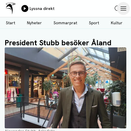
Ålands Radio & TV
Lyssna direkt
Hoppa
Sök
Öpp
till
Start
Nyheter
Sommarprat
Sport
Kultur
huvudinnehåll
President Stubb besöker Åland