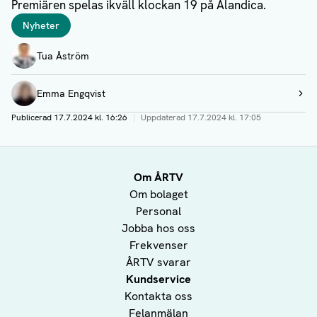
Premiären spelas ikväll klockan 19 på Alandica.
Taggar
Nyheter
Författare
Tua Åström
Emma Engqvist
Visa profil
Publicerad
17.7.2024 kl. 16:26
|
Uppdaterad
17.7.2024 kl. 17:05
Om ÅRTV
Om bolaget
Personal
Jobba hos oss
Frekvenser
ÅRTV svarar
Kundservice
Kontakta oss
Felanmälan