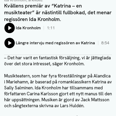
Ida Kronholm, arkivbild.
Kvällens premiär av “Katrina – en
musikteater” är nästintill fullbokad, det menar
regissören Ida Kronholm.
Lyssna på:
Ida Kronholm
1:11
Lyssna på:
Längre intervju med regissören av Katrina
8:54
– Det har varit en fantastisk försäljning, vi är jätteglada
över det stora intresset, säger Kronholm.
Musikteatern, som har fyra föreställningar på Alandica
i Mariehamn, är baserad på romanklassikern Katrina av
Sally Salminen. Ida Kronholm har tillsammans med
författaren Carina Karlsson gjort ett nytt manus till den
här uppsättningen. Musiken är gjord av Jack Mattsson
och sångtexterna skrivna av Lars Huldén.