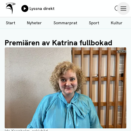
Ålands Radio & TV
Lyssna direkt
Hoppa
Sök
Öpp
till
Start
Nyheter
Sommarprat
Sport
Kultur
huvudinnehåll
Premiären av Katrina fullbokad