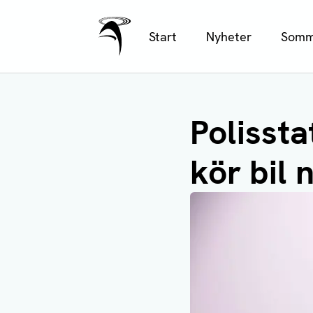
Ålands Radio & TV
Hoppa
Start
Nyheter
Somm
till
huvudinnehåll
Polissta
kör bil