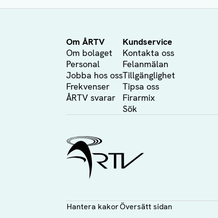
Om ÅRTV
Kundservice
Om bolaget
Kontakta oss
Personal
Felanmälan
Jobba hos oss
Tillgänglighet
Frekvenser
Tipsa oss
ÅRTV svarar
Firarmix
Sök
Ålands Radio & TV
Hantera kakor
Översätt sidan