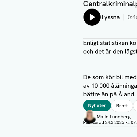
Centralkriminal
Lyssna
0:4
Enligt statistiken 
och det är den lägst
De som kör bil med m
av 10 000 ålänningar
bättre än på Åland.
Taggar
Nyheter
Brott
Författare
Malin Lundberg
Visa profil
Publicerad
24.3.2025 kl. 07