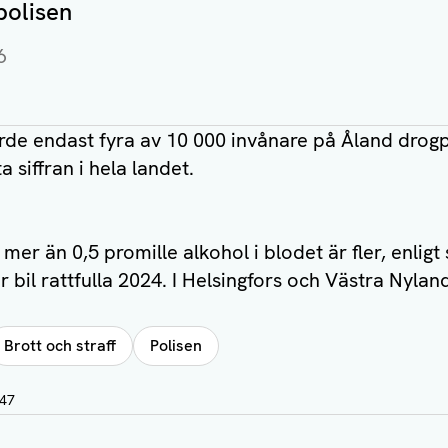
polisen
6
körde endast fyra av 10 000 invånare på Åland dro
a siffran i hela landet.
er än 0,5 promille alkohol i blodet är fler, enligt 
 bil rattfulla 2024. I Helsingfors och Västra Nyland
Brott och straff
Polisen
:47