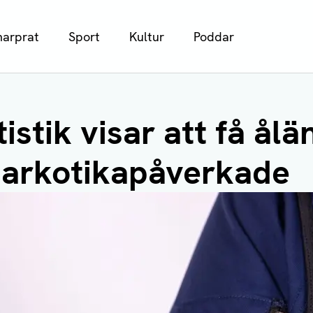
arprat
Sport
Kultur
Poddar
tistik visar att få ål
 narkotikapåverkade