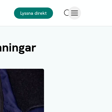
Lyssna direkt
Sök
Öppna meny
änningar