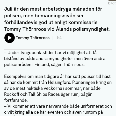
Bild
Juli är den mest arbetsdryga månaden för
polisen, men bemanningsnivån ser
förhållandevis god ut enligt kommissarie
Tommy Thörnroos vid Ålands polismyndighet.
Lyssna på:
Tommy Thörnroos
1:41
– Under tyngdpunktstider har vi möjlighet att få
bistånd av både andra myndigheter men även andra
polisområden i Finland, säger Thörnroos.
Exempelvis om man tidigare år har sett poliser till häst
så har de kommit från Helsingfors. Planeringen kring en
av de mest hektiska veckorna i sommar, när både
Rockoff och Tall Ships Races äger rum, pågår
fortfarande.
– Vi kommer att vara närvarande både uniformerat och
civilt kring alla de här eventen och även runtom på