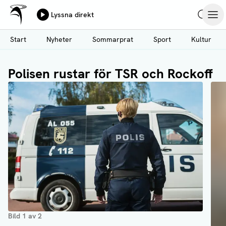
Ålands Radio & TV
Lyssna direkt
Hoppa
Sök
Öpp
till
Start
Nyheter
Sommarprat
Sport
Kultur
huvudinnehåll
Polisen rustar för TSR och Rockoff
Bild
1
av
2