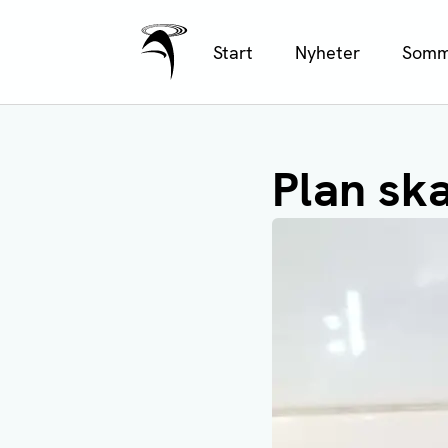
Ålands Radio & TV
Hoppa
Start
Nyheter
Somm
till
huvudinnehåll
Plan sk