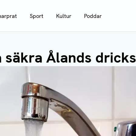
arprat
Sport
Kultur
Poddar
a säkra Ålands drick