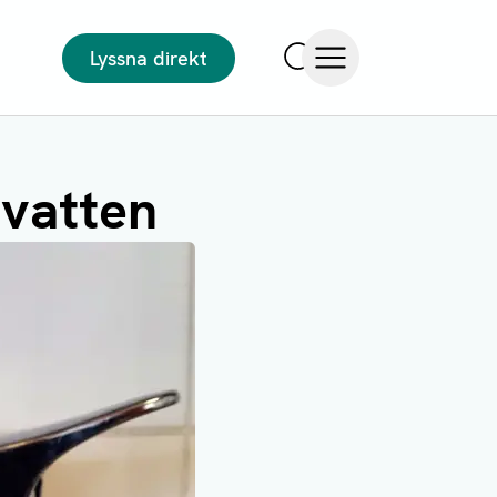
Lyssna direkt
Sök
Öppna meny
svatten