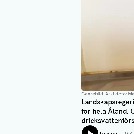
Genrebild. Arkivfoto: M
Landskapsregeri
för hela Åland. 
dricksvattenförs
Lyssna
0:4