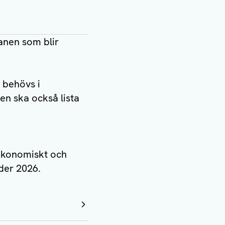
anen som blir
 behövs i
en ska också lista
 ekonomiskt och
nder 2026.