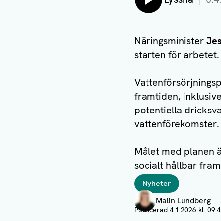
Näringsminister
Jes
starten för arbetet.
Vattenförsörjningsp
framtiden, inklusiv
potentiella dricksv
vattenförekomster
Målet med planen är
socialt hållbar fra
Taggar
Nyheter
Författare
Malin Lundberg
Visa profil
Publicerad
4.1.2026 kl. 09: