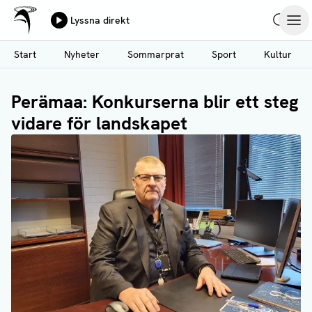
Ålands Radio & TV
Lyssna direkt
Hoppa
Sök
Öpp
till
Start
Nyheter
Sommarprat
Sport
Kultur
huvudinnehåll
Perämaa: Konkurserna blir ett steg
vidare för landskapet