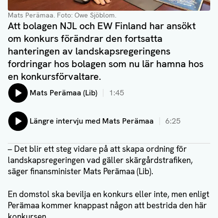
Mats Perämaa. Foto: Owe Sjöblom.
Att bolagen NJL och EW Finland har ansökt
om konkurs förändrar den fortsatta
hanteringen av landskapsregeringens
fordringar hos bolagen som nu lär hamna hos
en konkursförvaltare.
Lyssna på:
Mats Perämaa (Lib)
1:45
Lyssna på:
Längre intervju med Mats Perämaa
6:25
– Det blir ett steg vidare på att skapa ordning för
landskapsregeringen vad gäller skärgårdstrafiken,
säger finansminister Mats Perämaa (Lib).
En domstol ska bevilja en konkurs eller inte, men enligt
Perämaa kommer knappast någon att bestrida den här
konkursen.