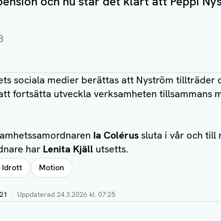
ension och nu står det klart att Peppi Ny
8
s sociala medier berättas att Nyström tillträder 
att fortsätta utveckla verksamheten tillsammans 
ksamhetssamordnaren
Ia Colérus
sluta i vår och till
dnare har
Lenita Kjäll
utsetts.
Idrott
Motion
:21
|
Uppdaterad
24.3.2026 kl. 07:25