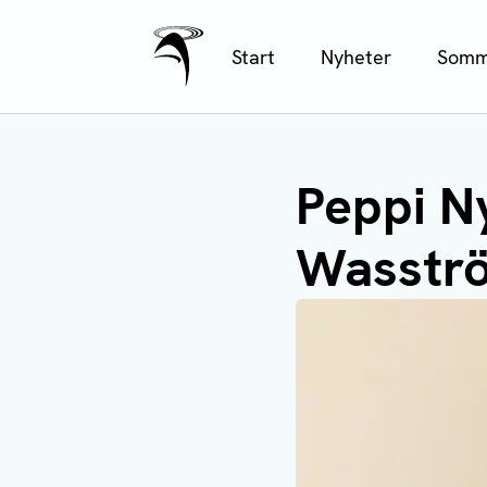
Ålands Radio & TV
Hoppa
Start
Nyheter
Somm
till
huvudinnehåll
Peppi N
Wasströ