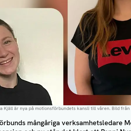
 Kjäll är nya på motionsförbundets kansli till våren. Bild fr
förbunds mångåriga verksamhetsledare M