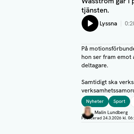
Wasström går i p
tjänsten.
Lyssna
0:2
På motionsförbundet
hon ser fram emot 
deltagare.
Samtidigt ska ver
verksamhetssamor
Taggar
Nyheter
Sport
Författare
Malin Lundberg
Visa profil
Publicerad
24.3.2026 kl. 06