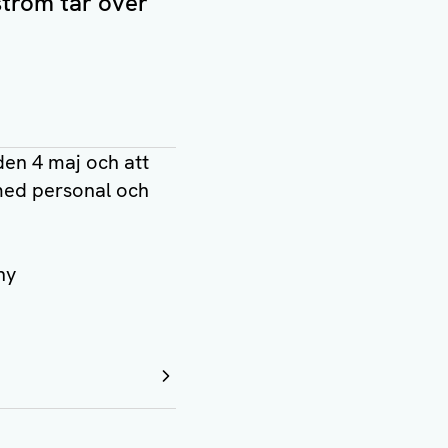
ström tar över
den 4 maj och att
med personal och
 ny