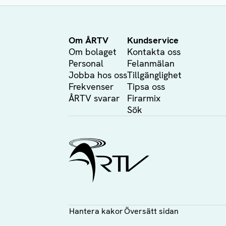
Om ÅRTV
Kundservice
Om bolaget
Kontakta oss
Personal
Felanmälan
Jobba hos oss
Tillgänglighet
Frekvenser
Tipsa oss
ÅRTV svarar
Firarmix
Sök
Ålands Radio & TV
Hantera kakor
Översätt sidan