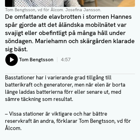
Tom Bengtsson, vd för Ålcom
. Josefina Jansson.
De omfattande elavbrotten i stormen Hannes
spår gjorde att det åländska mobilnätet var
svajigt eller obefintligt på många håll under
söndagen. Mariehamn och skärgården klarade
sig bäst.
Lyssna på:
Tom Bengtsson
4:57
Basstationer har i varierande grad tillgång till
batterikraft och generatorer, men när elen är borta
länge laddas batterierna förr eller senare ut, med
sämre täckning som resultat.
– Vissa stationer är viktigare och har bättre
reservkraft än andra, förklarar Tom Bengtsson, vd för
Ålcom.