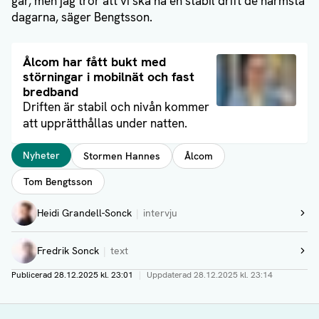
går, men jag tror att vi ska ha en stabil drift de närmsta
dagarna, säger Bengtsson.
Läs artikel
Ålcom har fått bukt med
störningar i mobilnät och fast
bredband
Driften är stabil och nivån kommer
att upprätthållas under natten.
Taggar
Nyheter
Stormen Hannes
Ålcom
Tom Bengtsson
Författare
Heidi Grandell-Sonck
intervju
Visa profil
Fredrik Sonck
text
Visa profil
Publicerad
28.12.2025 kl. 23:01
|
Uppdaterad
28.12.2025 kl. 23:14