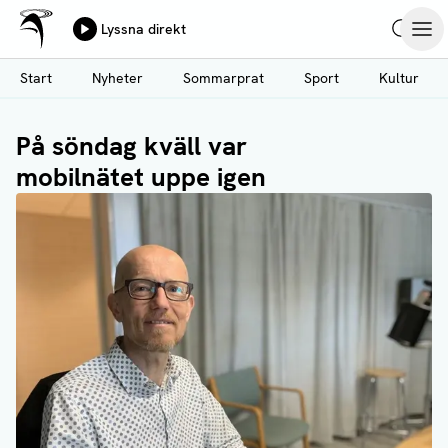
Ålands Radio & TV
Lyssna direkt
Hoppa
Sök
Öpp
till
Start
Nyheter
Sommarprat
Sport
Kultur
huvudinnehåll
På söndag kväll var
mobilnätet uppe igen