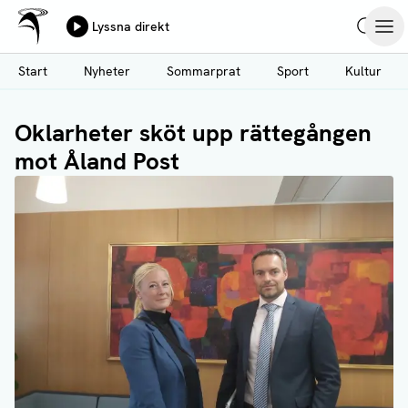
Ålands Radio & TV
Lyssna direkt
Hoppa
Sök
Öpp
till
Start
Nyheter
Sommarprat
Sport
Kultur
huvudinnehåll
Oklarheter sköt upp rättegången
mot Åland Post