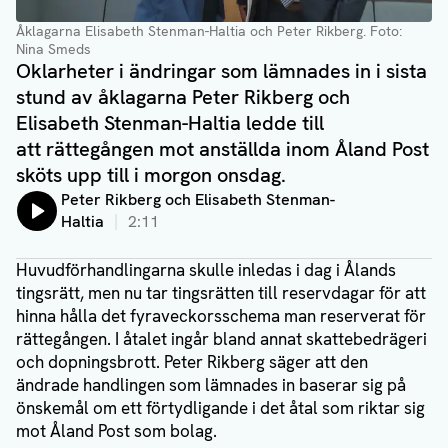
Åklagarna Elisabeth Stenman-Haltia och Peter Rikberg. Foto:
Nina Smeds
Oklarheter i ändringar som lämnades in i sista
stund av åklagarna Peter Rikberg och
Elisabeth Stenman-Haltia ledde till
att rättegången mot anställda inom Åland Post
sköts upp till i morgon onsdag.
Lyssna på:
Peter Rikberg och Elisabeth Stenman-
Haltia
2:11
Huvudförhandlingarna skulle inledas i dag i Ålands
tingsrätt, men nu tar tingsrätten till reservdagar för att
hinna hålla det fyraveckorsschema man reserverat för
rättegången. I åtalet ingår bland annat skattebedrägeri
och dopningsbrott. Peter Rikberg säger att den
ändrade handlingen som lämnades in baserar sig på
önskemål om ett förtydligande i det åtal som riktar sig
mot Åland Post som bolag.