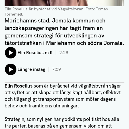
Elin Roselius är byråchef vid Vägnätsbyrån.
Foto: Tomas
Tornefjell.
Mariehamns stad, Jomala kommun och
landskapsregeringen har tagit fram en
gemensam strategi för utvecklingen av
tätortstrafiken i Mariehamn och södra Jomala.
Lyssna på:
Elin Roselius m fl
2:28
Lyssna på:
Längre inslag
7:59
Elin Roselius
som är byråchef vid vägnätsbyrån säger
att syftet är att skapa ett långsiktigt hållbart, effektivt
och tillgängligt transportsystem som möter dagens
behov och framtidens utmaningar.
Strategin, som nyligen har godkänts politiskt hos alla
tre parter, baseras på en gemensam vision om att