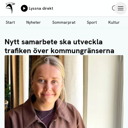
Ålands Radio & TV
Lyssna direkt
Hoppa
Sök
Öpp
till
Start
Nyheter
Sommarprat
Sport
Kultur
huvudinnehåll
Nytt samarbete ska utveckla
trafiken över kommungränserna