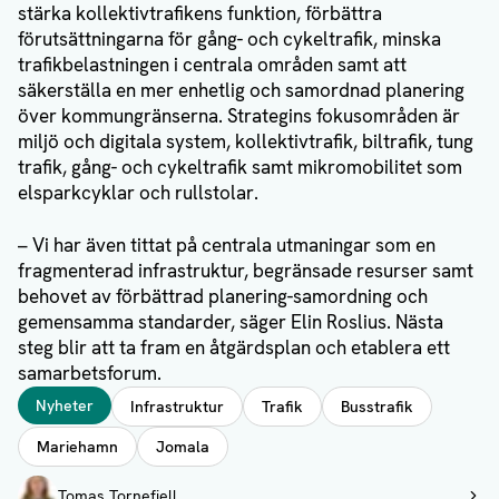
stärka kollektivtrafikens funktion, förbättra
förutsättningarna för gång- och cykeltrafik, minska
trafikbelastningen i centrala områden samt att
säkerställa en mer enhetlig och samordnad planering
över kommungränserna. Strategins fokusområden är
miljö och digitala system, kollektivtrafik, biltrafik, tung
trafik, gång- och cykeltrafik samt mikromobilitet som
elsparkcyklar och rullstolar.
– Vi har även tittat på centrala utmaningar som en
fragmenterad infrastruktur, begränsade resurser samt
behovet av förbättrad planering-samordning och
gemensamma standarder, säger Elin Roslius. Nästa
steg blir att ta fram en åtgärdsplan och etablera ett
samarbetsforum.
Taggar
Nyheter
Infrastruktur
Trafik
Busstrafik
Mariehamn
Jomala
Författare
Tomas Tornefjell