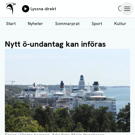
Ålands Radio & TV
Lyssna direkt
Hoppa
Sök
Öpp
till
Start
Nyheter
Sommarprat
Sport
Kultur
huvudinnehåll
Nytt ö-undantag kan införas