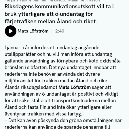
Färjor i Västra hamnen. Arkivfoto: Malin Henriksson
Riksdagens kommunikationsutskott vill ta i
bruk ytterligare ett ö-undantag för
färjetrafiken mellan Åland och riket.
Lyssna på:
Mats Löfström
2:40
I januari i år infördes ett undantag angående
utsläppsrätter och nu vill man införa ett undantag
gällande användning av förnybara och koldioxidsnåla
bränslen i sjöfarten. Det nya undantaget innebär att
rederierna inte behöver använda det dyrare
miljöbränslet för trafiken mellan Åland och riket.
Ålands riksdagsledamot
Mats Löfström
säger att
användningen av ö-undantaget är positivt och viktigt
för att säkerställa att transportkostnaderna mellan
Åland och fasta Finland inte ökar ytterligare eller
äventyrar trafiken med vissa fartyg.
– Det kan även påskynda den gröna omställningen när
rederierna kan använda de sparade pengarna till