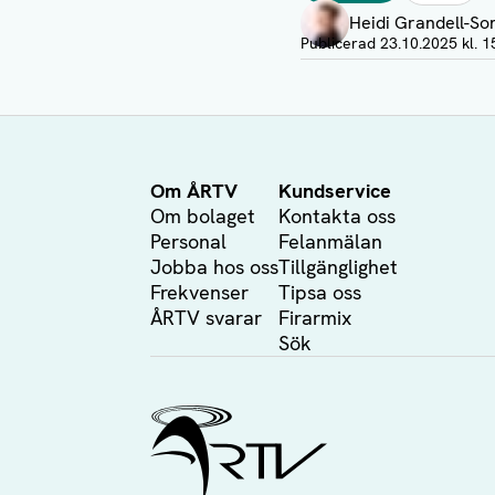
Heidi Grandell-So
Visa profil
Publicerad
23.10.2025 kl. 1
Om ÅRTV
Kundservice
Om bolaget
Kontakta oss
Personal
Felanmälan
Jobba hos oss
Tillgänglighet
Frekvenser
Tipsa oss
ÅRTV svarar
Firarmix
Sök
Ålands Radio & TV