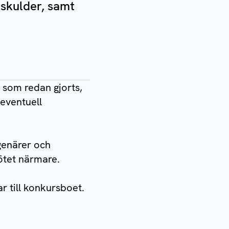
 skulder, samt
r som redan gjorts,
 eventuell
genärer och
tet närmare.
 till konkursboet.