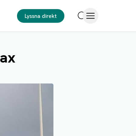
Lyssna direkt
Sök
Öppna meny
fax