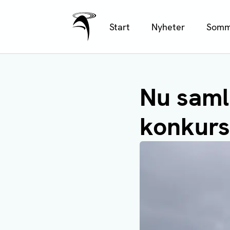
Ålands Radio & TV
Hoppa
Start
Nyheter
Somm
till
huvudinnehåll
Nu saml
konkurs