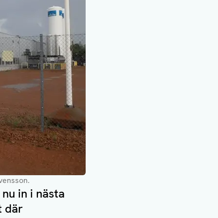
Svensson.
nu in i nästa
t där