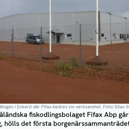
lingen i Eckerö där Fifax bedrev sin verksamhet
. Foto: Elias 
åländska fiskodlingsbolaget Fifax Abp går 
ag, hölls det första borgenärssammanträde