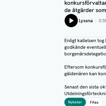
konkursförvaltar
de åtgärder som h
Lyssna
0:5
Enligt kallelsen tog
godkände eventuell 
borgenärsdelegation
Eftersom konkursfö
gäldenären kan kon
Senast den sista ok
Utdelningsförtecknin
Taggar
Nyheter
Fifax
Författare