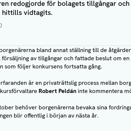
en redogjorde för bolagets tillgångar och
ittills vidtagits.
0
 borgenärerna bland annat ställning till de åtgärde
försäljning av tillgångar och fattade beslut om en
 som följer konkursens fortsatta gång.
rfaranden är en privaträttslig process mellan bor
kursförvaltare
Robert Peldán
inte kommentera mö
tober behöver borgenärerna bevaka sina fordringar
gen blir offentlig i början av nästa år.