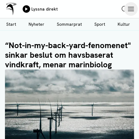
Ålands Radio & TV
Lyssna direkt
Hoppa
Sök
Öpp
till
Start
Nyheter
Sommarprat
Sport
Kultur
huvudinnehåll
“Not-in-my-back-yard-fenomenet"
sinkar beslut om havsbaserat
vindkraft, menar marinbiolog