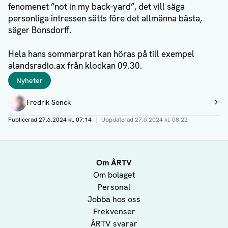
fenomenet ”not in my back-yard”, det vill säga
personliga intressen sätts före det allmänna bästa,
säger Bonsdorff.
Hela hans sommarprat kan höras på till exempel
alandsradio.ax från klockan 09.30.
Taggar
Nyheter
Författare
Fredrik Sonck
Visa profil
Publicerad
27.6.2024 kl. 07:14
|
Uppdaterad
27.6.2024 kl. 08:22
Om ÅRTV
Om bolaget
Personal
Jobba hos oss
Frekvenser
ÅRTV svarar