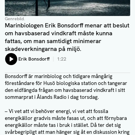
Genrebild.
Marinbiologen Erik Bonsdorff menar att beslut
om havsbaserad vindkraft måste kunna
fattas, om man samtidigt minimerar
skadeverkningarna på miljö.
Lyssna på:
Erik Bonsdorff
1:22
Bonsdorff är marinbiolog och tidigare mångårig
föreståndare för Husö biologiska station och tangerar
den eldfängda frågan om havsbaserad vindkraft i sitt
sommarprat i Ålands Radio i dag torsdag.
– Vi vet att vi behöver energi, vi vet att fossila
energikällor gradvis måste fasas ut, och att förnybara
energikällor måste tas i bruk i stället. Då ter det sig
svårbegripligt att man hänger sig åt en diskussion kring