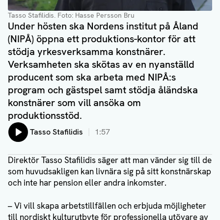
Tasso Stafilidis
. Foto: Hasse Persson Bru
Under hösten ska Nordens institut på Åland
(NIPÅ) öppna ett produktions-kontor för att
stödja yrkesverksamma konstnärer.
Verksamheten ska skötas av en nyanställd
producent som ska arbeta med NIPÅ:s
program och gästspel samt stödja åländska
konstnärer som vill ansöka om
produktionsstöd.
Lyssna på:
Tasso Stafilidis
1:57
Direktör Tasso Stafilidis säger att man vänder sig till de
som huvudsakligen kan livnära sig på sitt konstnärskap
och inte har pension eller andra inkomster.
– Vi vill skapa arbetstillfällen och erbjuda möjligheter
till nordiskt kulturutbyte för professionella utövare av