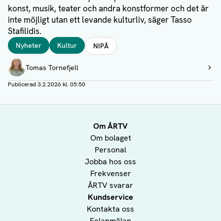
konst, musik, teater och andra konstformer och det är
inte möjligt utan ett levande kulturliv, säger Tasso
Stafilidis.
Taggar
Nyheter
Kultur
NIPÅ
Författare
Tomas Tornefjell
Visa profil
Publicerad
3.2.2026 kl. 05:50
Om ÅRTV
Om bolaget
Personal
Jobba hos oss
Frekvenser
ÅRTV svarar
Kundservice
Kontakta oss
Felanmälan