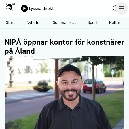
Ålands Radio & TV
Lyssna direkt
Hoppa
Sök
Öpp
till
Start
Nyheter
Sommarprat
Sport
Kultur
huvudinnehåll
NIPÅ öppnar kontor för konstnärer
på Åland