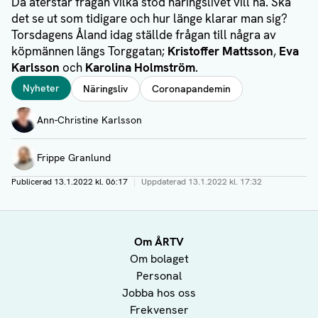
Då återstår frågan vilka stöd näringslivet vill ha. Ska
det se ut som tidigare och hur länge klarar man sig?
Torsdagens Åland idag ställde frågan till några av
köpmännen längs Torggatan;
Kristoffer Mattsson
,
Eva
Karlsson
och
Karolina Holmström
.
Taggar
Nyheter
Näringsliv
Coronapandemin
Författare
Ann-Christine Karlsson
Frippe Granlund
Publicerad
13.1.2022 kl. 06:17
|
Uppdaterad
13.1.2022 kl. 17:32
Om ÅRTV
Om bolaget
Personal
Jobba hos oss
Frekvenser