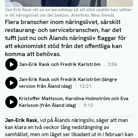
Jan-Erik Rask vill se en beredskap så att stöd snabbt kan sättas
in till näringslivet om det behövs. Arkivfoto: Nina Smeds.
Flera branscher inom näringslivet, särskilt
restaurang- och servicebranschen, har det
tufft just nu och Ålands näringsliv flaggar för
att ekonomiskt stöd från det offentliga kan
komma att behövas.
Lyssna på:
Jan-Erik Rask och Fredrik Karlström
3:06
Lyssna på:
Jan-Erik Rask och Fredrik Karlström (längre
version från Åland idag)
12:21
Lyssna på:
Kristoffer Mattsson, Karolina Holmström och Eva
Karlsson (från Åland idag)
9:13
Jan-Erik Rask
, vd på Ålands näringsliv, säger att man
kan klara en två veckor lång nedstängning av
samhället, men om läget ser likadant ut in i februari kan