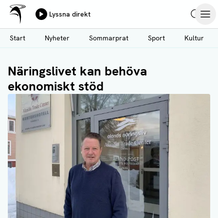
Ålands Radio & TV
Lyssna direkt
Hoppa
Sök
Öpp
till
Start
Nyheter
Sommarprat
Sport
Kultur
huvudinnehåll
Näringslivet kan behöva
ekonomiskt stöd