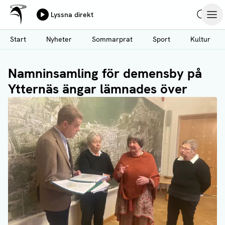
Ålands Radio & TV
Lyssna direkt
Hoppa
Sök
Öpp
till
Start
Nyheter
Sommarprat
Sport
Kultur
huvudinnehåll
Namninsamling för demensby på
Ytternäs ängar lämnades över