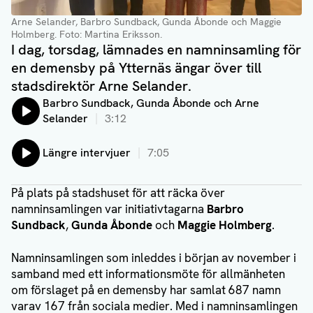
Arne Selander, Barbro Sundback, Gunda Åbonde och Maggie
Holmberg. Foto: Martina Eriksson.
I dag, torsdag, lämnades en namninsamling för
en demensby på Ytternäs ängar över till
stadsdirektör Arne Selander.
Lyssna på:
Barbro Sundback, Gunda Åbonde och Arne
Selander
3:12
Lyssna på:
Längre intervjuer
7:05
På plats på stadshuset för att räcka över
namninsamlingen var initiativtagarna
Barbro
Sundback
,
Gunda Åbonde
och
Maggie Holmberg
.
Namninsamlingen som inleddes i början av november i
samband med ett informationsmöte för allmänheten
om förslaget på en demensby har samlat 687 namn
varav 167 från sociala medier. Med i namninsamlingen