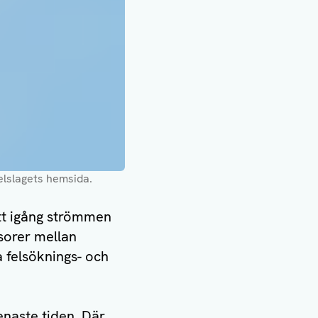
lslagets hemsida.
fått igång strömmen
nsorer mellan
 felsöknings- och
naste tiden. Där