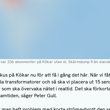
var 236 abonnenter på Kökar utan el
. Skärmdump från elande
fokus på Kökar nu för att få i gång det här. När vi 
alla transformatorer och så ska vi placera ut 15 se
som ska övervaka nätet i realtid. Det ska förkorta
ramtiden, säger Peter Gull.
 man haft problem med korta strömavbrott den se