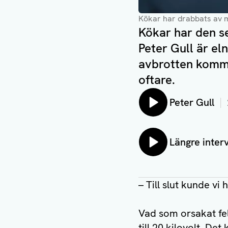
Kökar har drabbats av 
Kökar har den s
Peter Gull är el
avbrotten kommit
oftare.
Lyssna på:
Peter Gull
Lyssna på:
Längre inter
– Till slut kunde vi
Vad som orsakat fel
till 20 kilovolt. De