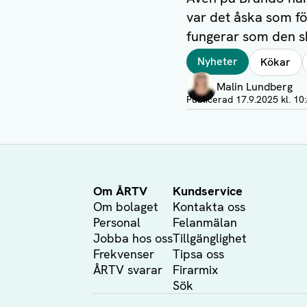
var det åska som fö
fungerar som den s
Taggar
Nyheter
Kökar
Författare
Malin Lundberg
Visa profil
Publicerad
17.9.2025 kl. 10
Om ÅRTV
Kundservice
Om bolaget
Kontakta oss
Personal
Felanmälan
Jobba hos oss
Tillgänglighet
Frekvenser
Tipsa oss
ÅRTV svarar
Firarmix
Sök