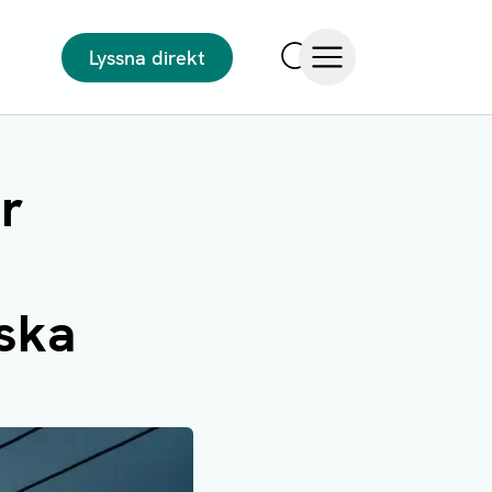
Lyssna direkt
Sök
Öppna meny
r
 ska