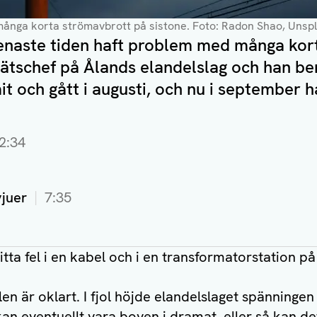
många korta strömavbrott på sistone
. Foto: Radon Shao, Unsp
enaste tiden haft problem med många kor
nätschef på Ålands elandelslag och han be
 och gått i augusti, och nu i september ha
2:34
vjuer
7:35
 hitta fel i en kabel och i en transformatorstation p
en är oklart. I fjol höjde elandelslaget spänninge
t kan eventuellt vara boven i dramat, eller så kan 