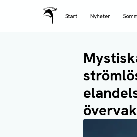
Ålands Radio & TV
Hoppa
Start
Nyheter
Somm
till
huvudinnehåll
Mystiska
strömlö
elandel
övervaka