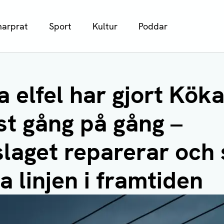
arprat
Sport
Kultur
Poddar
 elfel har gjort Köka
st gång på gång –
slaget reparerar och
 linjen i framtiden