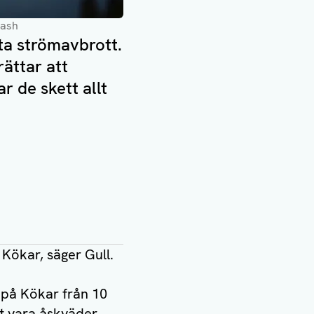
lash
ta strömavbrott.
rättar att
r de skett allt
å Kökar, säger Gull.
n på Kökar från 10
det vara åskväder