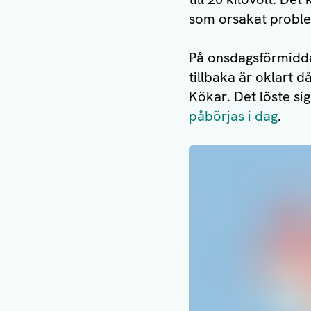
som orsakat probl
På onsdagsförmidda
tillbaka är oklart d
Kökar. Det löste si
påbörjas i dag
.