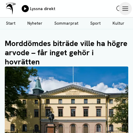
Ålands Radio & TV
Lyssna direkt
Hoppa
Sök
Öpp
till
Start
Nyheter
Sommarprat
Sport
Kultur
huvudinnehåll
Morddömdes biträde ville ha högre
arvode – får inget gehör i
hovrätten