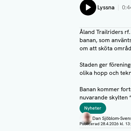
Lyssna
0:4
Åland Trailriders r
banan, som använts 
om att sköta områd
Staden ger förening
olika hopp och tekn
Banan kommer forts
nuvarande skylten 
Taggar
Nyheter
Författare
Dan Sjöblom-Sven
Visa profil
Publicerad
28.4.2026 kl. 13