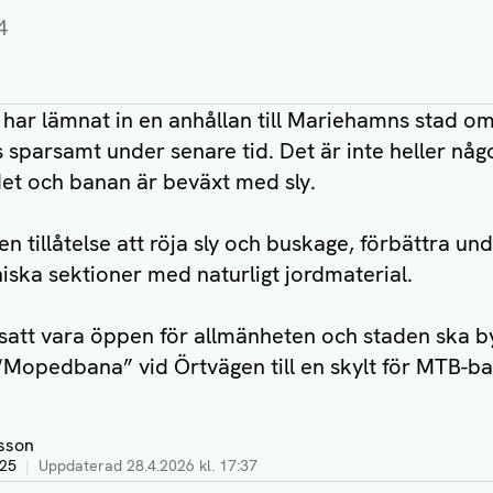
4
f. har lämnat in en anhållan till Mariehamns stad o
sparsamt under senare tid. Det är inte heller någ
et och banan är beväxt med sly.
en tillåtelse att röja sly och buskage, förbättra u
iska sektioner med naturligt jordmaterial.
att vara öppen för allmänheten och staden ska b
“Mopedbana” vid Örtvägen till en skylt för MTB-ba
sson
:25
|
Uppdaterad
28.4.2026 kl. 17:37