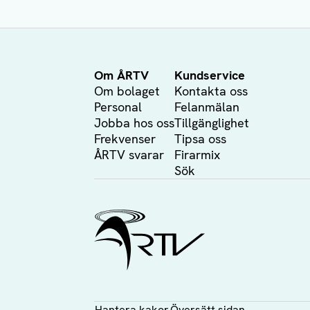
Om ÅRTV
Kundservice
Om bolaget
Kontakta oss
Personal
Felanmälan
Jobba hos oss
Tillgänglighet
Frekvenser
Tipsa oss
ÅRTV svarar
Firarmix
Sök
Ålands Radio & TV
Hantera kakor
Översätt sidan