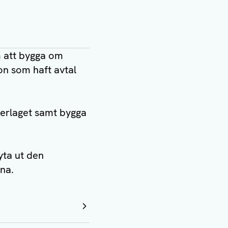
m att bygga om
on som haft avtal
nderlaget samt bygga
yta ut den
na.