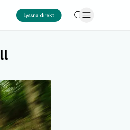
Lyssna direkt
Sök
Öppna meny
ll