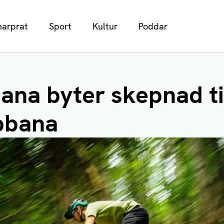
arprat
Sport
Kultur
Poddar
na byter skepnad ti
pbana