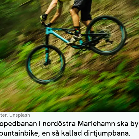
ster, Unsplash
mopedbanan i nordöstra Mariehamn ska byg
ountainbike, en så kallad dirtjumpbana.