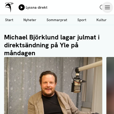
Ålands Radio & TV
Lyssna direkt
Hoppa
Sök
Öpp
till
Start
Nyheter
Sommarprat
Sport
Kultur
huvudinnehåll
Michael Björklund lagar julmat i
direktsändning på Yle på
måndagen