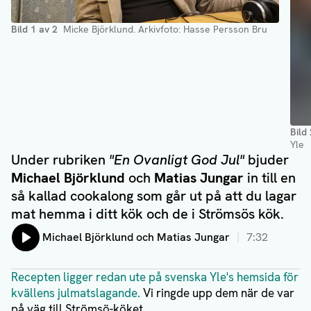
Bild
1
av
2
Micke Björklund
. Arkivfoto: Hasse Persson Bru
Bild
Yle
Under rubriken
"En Ovanligt God Jul"
bjuder
Michael Björklund
och
Matias Jungar
in till en
så kallad cookalong som går ut på att du lagar
mat hemma i ditt kök och de i Strömsös kök.
Lyssna på:
Michael Björklund och Matias Jungar
7:32
Recepten ligger redan ute på svenska Yle's hemsida för
kvällens julmatslagande.
Vi ringde upp dem när de var
på väg till Strömsö-köket.