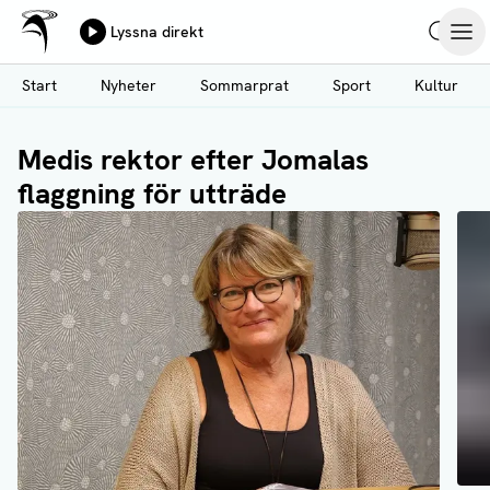
Ålands Radio & TV
Lyssna direkt
Hoppa
Sök
Öpp
till
Start
Nyheter
Sommarprat
Sport
Kultur
huvudinnehåll
Medis rektor efter Jomalas
flaggning för utträde