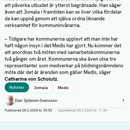
att påverka utbudet är ytterst begränsade. Han säger
även att Jomala i framtiden kan se över vilka fördelar
de kan uppnå genom att själva ordna liknande
verksamhet för kommuninvånarna.
– Tidigare har kommunerna upplevt att man inte har
haft någon insyn i det Medis har gjort. Nu kommer det
att anordnas två möten med samarbetskommunerna
två gånger om året. Kommunerna ska även utse tre
representanter som medverkar på bildningsnämndens
möte där det är ärenden som gäller Medis, säger
Catharina von Scholutz
.
Taggar
Nyheter
Jomala
Medis
Författare
Dan Sjöblom-Svensson
Visa profil
Publicerad
28.2.2025 kl. 05:52
|
Uppdaterad
28.2.2025 kl. 11:36