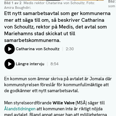
Bild
Bild
1
av
2
Medis rektor Chatarina von Schoultz.
Foto:
som 
Amira Boughdiri.
Ett nytt samarbetsavtal som ger kommunerna
mer att säga till om, så beskriver Catharina
von Schoultz, rektor på Medis, det avtal som
Mariehamns stad skickat ut till
samarbetskommunerna.
Lyssna på:
Catharina von Schoultz
2:30
Lyssna på:
Längre intervju
8:54
En kommun som ämnar skriva på avtalet är Jomala där
kommunstyrelsen föreslår för kommunfullmäktige att
de godkänner ett nytt samarbetsavtal.
Men styrelseordförande
Wille Valve
(MSÅ) säger till
Ålandstidningen
att kommunen inte är riktigt nöjda
med avtalet. Bland annat anser han att möjligheterna