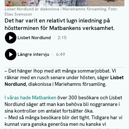
Lisbet Nordlund är diakonissa i Mariehamns församling.
Foto:
Elias Svensson
Det har varit en relativt lugn inledning på
höstterminen för Matbankens verksamhet.
Lyssna på:
Lisbet Nordlund
2:15
Lyssna på:
Längre intervju
6:49
– Det hänger ihop med att många sommarjobbat. Vi
räknar med en rusch senare under hösten, säger
Lisbet
Nordlund
, diakonissa i Mariehamns församling.
I våras hade Matbanken
över 300 besökare och Lisbet
Nordlund säger att man kan behöva bli noggrannare i
sina kontroller om antalet fortsätter öka.
– Med så många besökare blir det tight. Tidigare har vi
kunnat vara ganska generösa men nu kanske vi