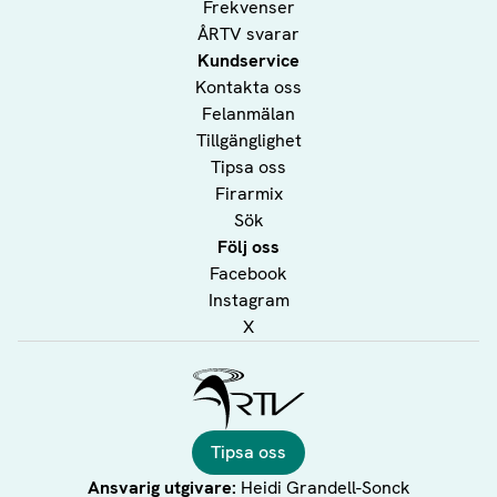
Frekvenser
ÅRTV svarar
Kundservice
Kontakta oss
Felanmälan
Tillgänglighet
Tipsa oss
Firarmix
Sök
Följ oss
Facebook
Instagram
X
Ålands Radio & TV
Tipsa oss
Ansvarig utgivare:
Heidi Grandell-Sonck