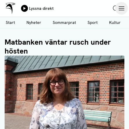
Ålands Radio & TV
Lyssna direkt
Hoppa
Sök
Öpp
till
Start
Nyheter
Sommarprat
Sport
Kultur
huvudinnehåll
Matbanken väntar rusch under
hösten