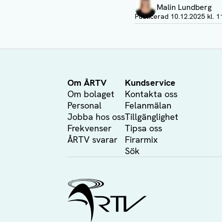
Malin Lundberg
Visa profil
Publicerad
10.12.2025 kl. 1
Om ÅRTV
Kundservice
Om bolaget
Kontakta oss
Personal
Felanmälan
Jobba hos oss
Tillgänglighet
Frekvenser
Tipsa oss
ÅRTV svarar
Firarmix
Sök
Ålands Radio & TV