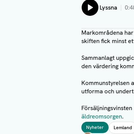
Lyssna
0:4
Markområdena har v
skiften fick minst 
Sammanlagt uppgick 
den värdering kommu
Kommunstyrelsen a
utforma och under
Försäljningsvinsten
äldreomsorgen
.
Taggar
Nyheter
Lemland
Författare