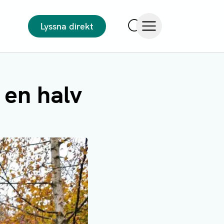
Lyssna direkt
Sök
Öppna meny
 en halv