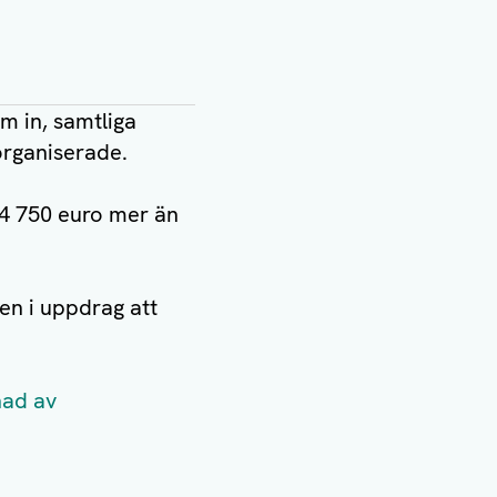
 in, samtliga
organiserade.
14 750 euro mer än
n i uppdrag att
nad av