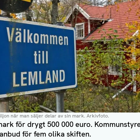
iljon när man säljer delar av sin mark
. Arkivfoto.
mark för drygt 500 000 euro. Kommunstyre
 anbud för fem olika skiften.