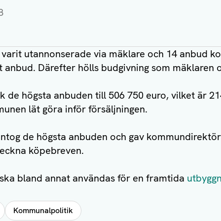
8
arit utannonserade via mäklare och 14 anbud kom
ett anbud. Därefter hölls budgivning som mäklaren 
de högsta anbuden till 506 750 euro, vilket är 2
nen lät göra inför försäljningen.
ntog de högsta anbuden och gav kommundirektöre
teckna köpebreven.
 ska bland annat användas för en framtida
utbygg
Kommunalpolitik