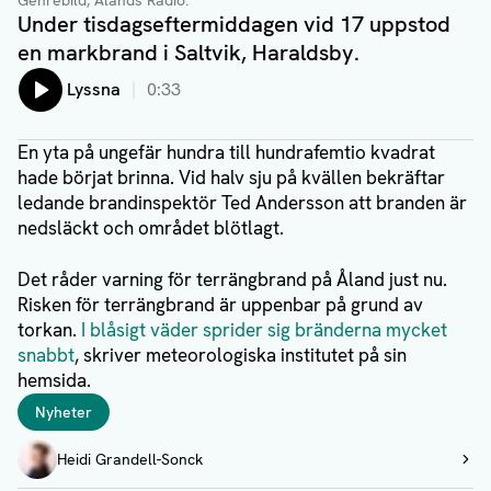
Genrebild, Ålands Radio.
Under tisdagseftermiddagen vid 17 uppstod
en markbrand i Saltvik, Haraldsby.
Lyssna
0:33
En yta på ungefär hundra till hundrafemtio kvadrat
hade börjat brinna. Vid halv sju på kvällen bekräftar
ledande brandinspektör Ted Andersson att branden är
nedsläckt och området blötlagt.
Det råder varning för terrängbrand på Åland just nu.
Risken för terrängbrand är uppenbar på grund av
torkan.
I blåsigt väder sprider sig bränderna mycket
snabbt
, skriver meteorologiska institutet på sin
hemsida.
Taggar
Nyheter
Författare
Heidi Grandell-Sonck
Visa profil