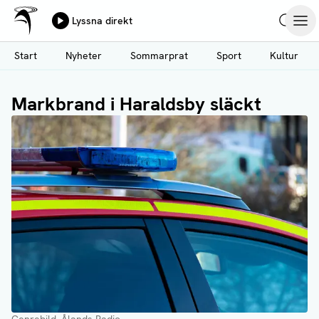
Ålands Radio & TV
Lyssna direkt
Hoppa
Sök
Öpp
till
Start
Nyheter
Sommarprat
Sport
Kultur
huvudinnehåll
Markbrand i Haraldsby släckt