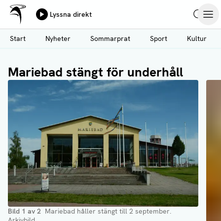
Ålands Radio & TV
Lyssna direkt
Hoppa
Sök
Öpp
till
Start
Nyheter
Sommarprat
Sport
Kultur
huvudinnehåll
Mariebad stängt för underhåll
Bild
1
av
2
Mariebad håller stängt till 2 september.
Arkivbild.