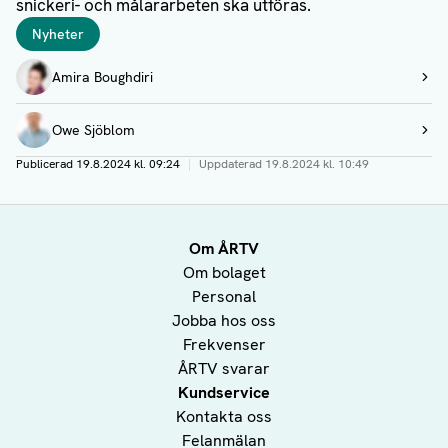
snickeri- och målararbeten ska utföras.
Taggar
Nyheter
Författare
Amira Boughdiri
Visa profil
Owe Sjöblom
Visa profil
Publicerad
19.8.2024 kl. 09:24
|
Uppdaterad
19.8.2024 kl. 10:49
Om ÅRTV
Om bolaget
Personal
Jobba hos oss
Frekvenser
ÅRTV svarar
Kundservice
Kontakta oss
Felanmälan