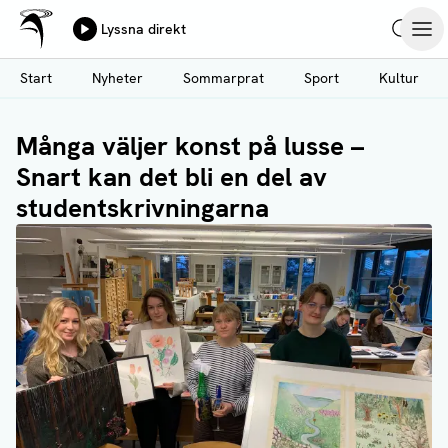
Ålands Radio & TV
Lyssna direkt
Hoppa
Sök
Öpp
till
Start
Nyheter
Sommarprat
Sport
Kultur
huvudinnehåll
Många väljer konst på lusse –
Snart kan det bli en del av
studentskrivningarna