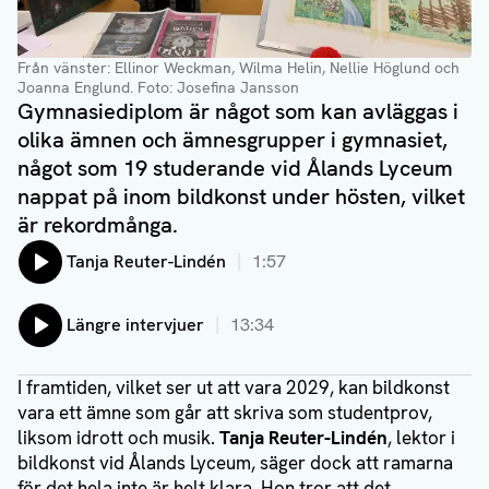
Från vänster: Ellinor Weckman, Wilma Helin, Nellie Höglund och
Joanna Englund. Foto: Josefina Jansson
Gymnasiediplom är något som kan avläggas i
olika ämnen och ämnesgrupper i gymnasiet,
något som 19 studerande vid Ålands Lyceum
nappat på inom bildkonst under hösten, vilket
är rekordmånga.
Lyssna på:
Tanja Reuter-Lindén
1:57
Lyssna på:
Längre intervjuer
13:34
I framtiden, vilket ser ut att vara 2029, kan bildkonst
vara ett ämne som går att skriva som studentprov,
liksom idrott och musik.
Tanja Reuter-Lindén
, lektor i
bildkonst vid Ålands Lyceum, säger dock att ramarna
för det hela inte är helt klara. Hon tror att det