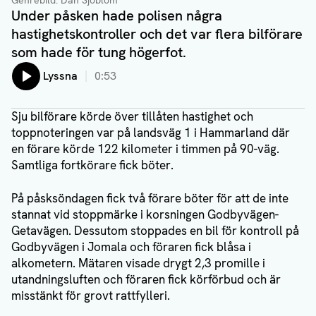
Genrebild.
Dan Sjöblom
Under påsken hade polisen några
hastighetskontroller och det var flera bilförare
som hade för tung högerfot.
Lyssna
0:53
Sju bilförare körde över tillåten hastighet och
toppnoteringen var på landsväg 1 i Hammarland där
en förare körde 122 kilometer i timmen på 90-väg.
Samtliga fortkörare fick böter.
På påsksöndagen fick två förare böter för att de inte
stannat vid stoppmärke i korsningen Godbyvägen-
Getavägen. Dessutom stoppades en bil för kontroll på
Godbyvägen i Jomala och föraren fick blåsa i
alkometern. Mätaren visade drygt 2,3 promille i
utandningsluften och föraren fick körförbud och är
misstänkt för grovt rattfylleri.