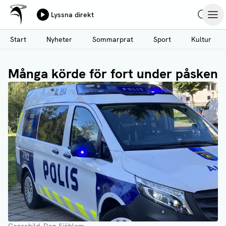
Ålands Radio & TV
Lyssna direkt
Hoppa
Sök
Öpp
till
Start
Nyheter
Sommarprat
Sport
Kultur
huvudinnehåll
Många körde för fort under påsken