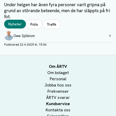
Under helgen har även fyra personer varit gripna på
grund av störande beteende, men de har släppts på fri
fot.
Taggar
Nyheter
Polis
Trafik
Författare
Owe Sjöblom
Visa profil
Publicerad
22.4.2025 kl. 15:06
Om ÅRTV
Om bolaget
Personal
Jobba hos oss
Frekvenser
ÅRTV svarar
Kundservice
Kontakta oss