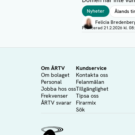
Domen har inte vunn
Taggar
Nyheter
Ålands ti
Författare
Felicia Bredenber
Visa profil
Publicerad
21.2.2026 kl. 08
Om ÅRTV
Kundservice
Om bolaget
Kontakta oss
Personal
Felanmälan
Jobba hos oss
Tillgänglighet
Frekvenser
Tipsa oss
ÅRTV svarar
Firarmix
Sök
Ålands Radio & TV