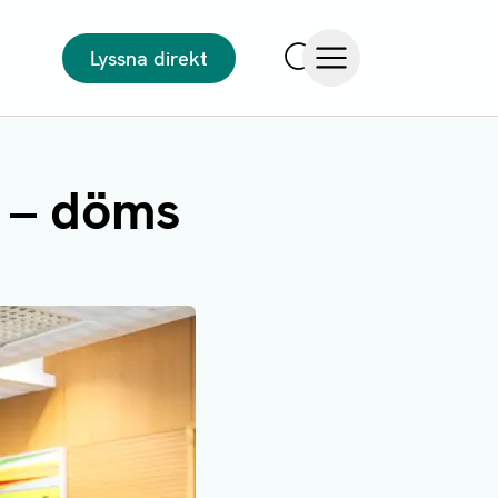
Lyssna direkt
Sök
Öppna meny
 – döms