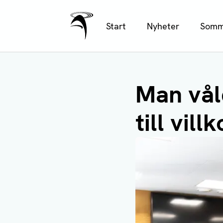
Ålands Radio & TV
Hoppa
Start
Nyheter
Somm
till
huvudinnehåll
Man vål
till vill