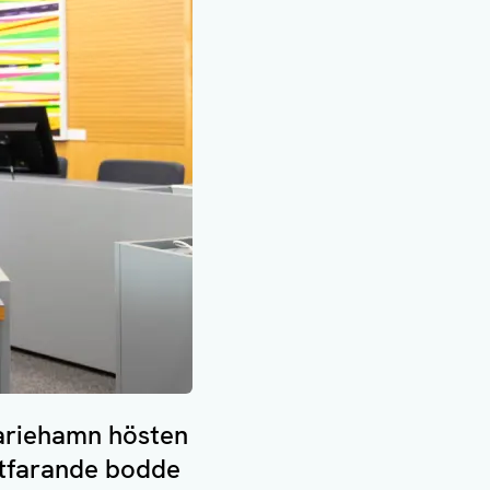
Mariehamn hösten
rtfarande bodde