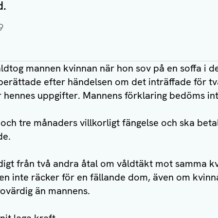
d.
9
 våldtog mannen kvinnan när hon sov på en soffa 
erättade efter händelsen om det inträffade för två
r hennes uppgifter. Mannens förklaring bedöms int
 och tre månaders villkorligt fängelse och ska beta
de.
digt från två andra åtal om våldtäkt mot samma kv
gen inte räcker för en fällande dom, även om kvinn
ovärdig än mannens.