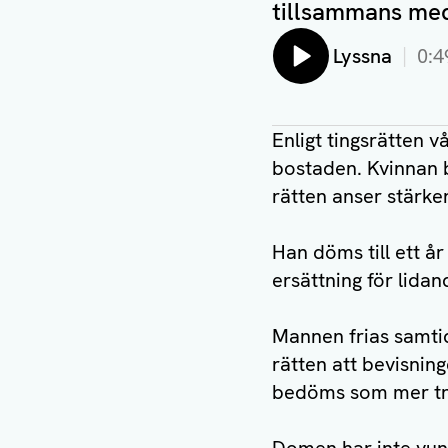
tillsammans me
Lyssna
0:4
Enligt tingsrätten
bostaden. Kvinnan b
rätten anser stärke
Han döms till ett år
ersättning för lidan
Mannen frias samti
rätten att bevisnin
bedöms som mer tr