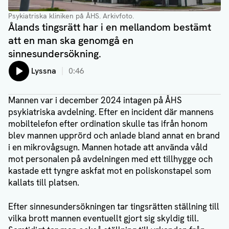
Psykiatriska kliniken på ÅHS.
Arkivfoto.
Ålands tingsrätt har i en mellandom bestämt
att en man ska genomgå en
sinnesundersökning.
Lyssna
0:46
Mannen var i december 2024 intagen på ÅHS
psykiatriska avdelning. Efter en incident där mannens
mobiltelefon efter ordination skulle tas ifrån honom
blev mannen upprörd och anlade bland annat en brand
i en mikrovågsugn. Mannen hotade att använda våld
mot personalen på avdelningen med ett tillhygge och
kastade ett tyngre askfat mot en poliskonstapel som
kallats till platsen.
Efter sinnesundersökningen tar tingsrätten ställning till
vilka brott mannen eventuellt gjort sig skyldig till.