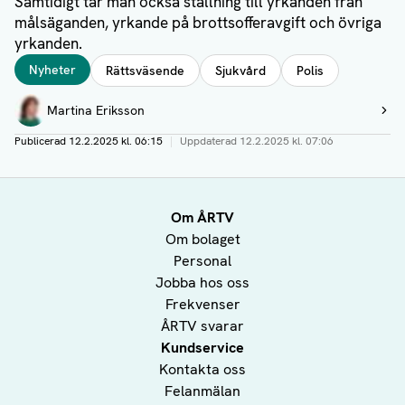
Samtidigt tar man också ställning till yrkanden från
målsäganden, yrkande på brottsofferavgift och övriga
yrkanden.
Taggar
Nyheter
Rättsväsende
Sjukvård
Polis
Författare
Martina Eriksson
Visa profil
Publicerad
12.2.2025 kl. 06:15
|
Uppdaterad
12.2.2025 kl. 07:06
Om ÅRTV
Om bolaget
Personal
Jobba hos oss
Frekvenser
ÅRTV svarar
Kundservice
Kontakta oss
Felanmälan