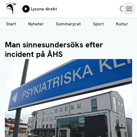
Ålands Radio & TV
Lyssna direkt
Hoppa
Sök
Öpp
till
Start
Nyheter
Sommarprat
Sport
Kultur
huvudinnehåll
Man sinnesundersöks efter
incident på ÅHS