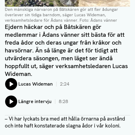
Den mänskliga närvaron på Båtskären gör att fler ådungar
överlever sin tidiga barndom, säger Lucas Wideman,
verksamhetsledare för Ådans vänner.
Foto: Ådans vänner
Ejdern häckar och på Båtskären gör
medlemmar i Ådans vänner sitt bästa för att
freda ådor och deras ungar från kråkor och
havsörnar. Än så länge är det för tidigt att
utvärdera säsongen, men läget ser ändå
hoppfullt ut, säger verksamhetsledaren Lucas
Wideman.
Lyssna på:
Lucas Wideman
2:24
Lyssna på:
Längre intervju
8:28
– Vi har lyckats bra med att hålla örnarna på avstånd
och inte haft konstaterade slagna ådor i vår koloni.