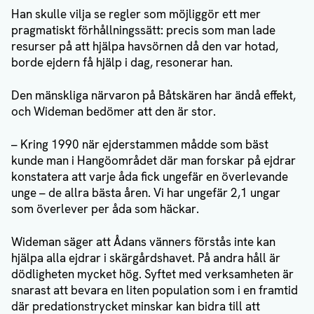
Han skulle vilja se regler som möjliggör ett mer
pragmatiskt förhållningssätt: precis som man lade
resurser på att hjälpa havsörnen då den var hotad,
borde ejdern få hjälp i dag, resonerar han.
Den mänskliga närvaron på Båtskären har ändå effekt,
och Wideman bedömer att den är stor.
– Kring 1990 när ejderstammen mådde som bäst
kunde man i Hangöområdet där man forskar på ejdrar
konstatera att varje åda fick ungefär en överlevande
unge – de allra bästa åren. Vi har ungefär 2,1 ungar
som överlever per åda som häckar.
Wideman säger att Ådans vänners förstås inte kan
hjälpa alla ejdrar i skärgårdshavet. På andra håll är
dödligheten mycket hög. Syftet med verksamheten är
snarast att bevara en liten population som i en framtid
där predationstrycket minskar kan bidra till att