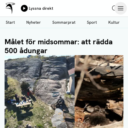
Ålands Radio & TV
Lyssna direkt
Hoppa
Sök
Öpp
till
Start
Nyheter
Sommarprat
Sport
Kultur
huvudinnehåll
Målet för midsommar: att rädda
500 ådungar