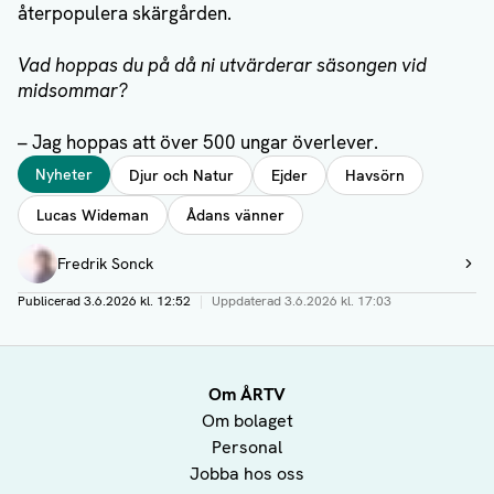
återpopulera skärgården.
Vad hoppas du på då ni utvärderar säsongen vid
midsommar?
– Jag hoppas att över 500 ungar överlever.
Taggar
Nyheter
Djur och Natur
Ejder
Havsörn
Lucas Wideman
Ådans vänner
Författare
Fredrik Sonck
Visa profil
Publicerad
3.6.2026 kl. 12:52
|
Uppdaterad
3.6.2026 kl. 17:03
Om ÅRTV
Om bolaget
Personal
Jobba hos oss